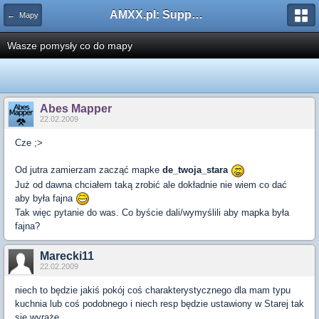
AMXX.pl: Support AMX Mod X i SourceMod
← Mapy
Wasze pomysły co do mapy
Abes Mapper
22.02.2009
Cze ;>
Od jutra zamierzam zacząć mapke
de_twoja_stara
Już od dawna chciałem taką zrobić ale dokładnie nie wiem co dać
aby była fajna
Tak więc pytanie do was. Co byście dali/wymyślili aby mapka była
fajna?
Marecki11
22.02.2009
niech to będzie jakiś pokój coś charakterystycznego dla mam typu
kuchnia lub coś podobnego i niech resp będzie ustawiony w Starej tak
się wyrażę