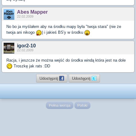
Abes Mapper
22.02.2009
No bo ja myślałem aby na środku mapy była "twoja stara" (nie że
twoja ani nikogo
) i jakieś BS'y w środku
igor2-10
22.02.2009
Racja, i jeszcze że można wejść do środka windą która jest na dole
Troszkę jak rats :DD
Udostępnij
Udostępnij
Pełna wersja
Polski