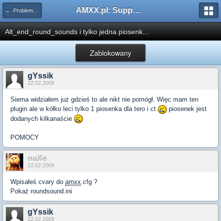
AMXX.pl: Support AMX Mod X i SourceMod
← Problemy z pluginami
Alt_end_round_sounds i tylko jedna piosenk...
Zablokowany
gYssik
22.02.2009
Siema widziałem już gdzieś to ale nikt nie pomógł. Więc mam ten
plugin ale w kółko leci tylko 1 piosenka dla tero i ct
piosenek jest
dodanych kilkanaście
POMOCY
naXe
22.02.2009
Wpisałeś cvary do
amxx
.cfg ?
Pokaż roundsound.ini
gYssik
22.02.2009