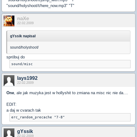
"sound/holyshoot/t/here_now.mp3" "T"
naXe
22.02.2009
gYssik napisał
sound/holyshoot/
spróbuj do
sound/misc
lays1992
22.02.2009
One
, ale jak muzyka jest w hollyshit to zmiana na misc nic nie da....
EDIT:
a daj w cvarach tak
erc_random_precache "7-8"
gYssik
22.02.2009