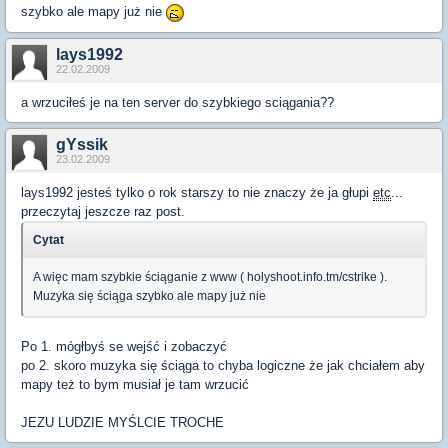
szybko ale mapy już nie
lays1992
22.02.2009
a wrzuciłeś je na ten server do szybkiego sciągania??
gYssik
23.02.2009
lays1992 jesteś tylko o rok starszy to nie znaczy że ja głupi
etc
...
przeczytaj jeszcze raz post.
Cytat
A więc mam szybkie ściąganie z www ( holyshoot.info.tm/cstrike ).
Muzyka się ściąga szybko ale mapy już nie
Po 1. mógłbyś se wejść i zobaczyć
po 2. skoro muzyka się ściąga to chyba logiczne że jak chciałem aby
mapy też to bym musiał je tam wrzucić
JEZU LUDZIE MYŚLCIE TROCHE