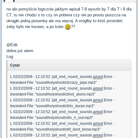
no ale pomyślcie logicznie jakbym wpisał 7-8 wyszło by 7 dla T i 8 dla
CT, tu nie chodzi o to czy on pobiera czy nie po prostu puszcza na
okrągło jedną piosenkę ale ma więcej. A mógłby to ktoś przerobić
żeby było nie losowo, a po kolei
??
@Edit
dobra już wiem.
Log:
Cytat
L 02/22/2009 - 12:10:52: [alt_end_round_sounds.
amxx
] Error -
Inexistent File: "sound/holyshoot/ct/crazy_pipe.mp3"
L 02/22/2009 - 12:10:52: [alt_end_round_sounds.
amxx
] Error -
Inexistent File: "sound/holyshoot/ct/not_alone.mp3"
L 02/22/2009 - 12:10:52: [alt_end_round_sounds.
amxx
] Error -
Inexistent File: "sound/holyshoot/ct/rio_duran.mp3"
L 02/22/2009 - 12:10:52: [alt_end_round_sounds.
amxx
] Error -
Inexistent File: "sound/holyshoot/ct/in_n_out.mp3"
L 02/22/2009 - 12:10:52: [alt_end_round_sounds.
amxx
] Error -
Inexistent File: "sound/holyshoot/ct/if_dont_know.mp3"
L 02/22/2009 - 12:10:52: [alt_end_round_sounds.
amxx
] Error -