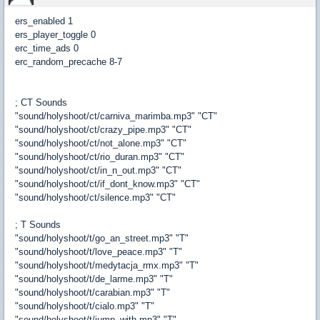
ers_enabled 1
ers_player_toggle 0
erc_time_ads 0
erc_random_precache 8-7
; CT Sounds
"sound/holyshoot/ct/carniva_marimba.mp3" "CT"
"sound/holyshoot/ct/crazy_pipe.mp3" "CT"
"sound/holyshoot/ct/not_alone.mp3" "CT"
"sound/holyshoot/ct/rio_duran.mp3" "CT"
"sound/holyshoot/ct/in_n_out.mp3" "CT"
"sound/holyshoot/ct/if_dont_know.mp3" "CT"
"sound/holyshoot/ct/silence.mp3" "CT"
; T Sounds
"sound/holyshoot/t/go_an_street.mp3" "T"
"sound/holyshoot/t/love_peace.mp3" "T"
"sound/holyshoot/t/medytacja_rmx.mp3" "T"
"sound/holyshoot/t/de_larme.mp3" "T"
"sound/holyshoot/t/carabian.mp3" "T"
"sound/holyshoot/t/cialo.mp3" "T"
"sound/holyshoot/t/jump_with.mp3" "T"