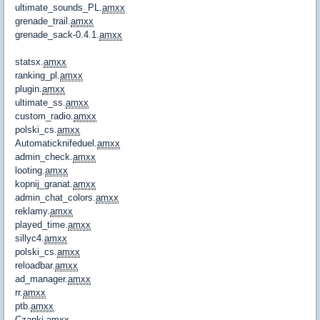
ultimate_sounds_PL.
amxx
grenade_trail.
amxx
grenade_sack-0.4.1.
amxx
statsx.
amxx
ranking_pl.
amxx
plugin.
amxx
ultimate_ss.
amxx
custom_radio.
amxx
polski_cs.
amxx
Automaticknifeduel.
amxx
admin_check.
amxx
looting.
amxx
kopnij_granat.
amxx
admin_chat_colors.
amxx
reklamy.
amxx
played_time.
amxx
sillyc4.
amxx
polski_cs.
amxx
reloadbar.
amxx
ad_manager.
amxx
rr.
amxx
ptb.
amxx
Czapki.
amxx