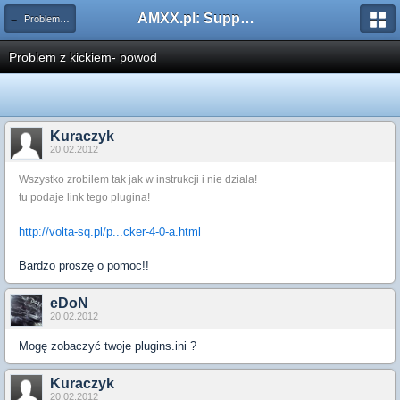
AMXX.pl: Support AMX Mod X i SourceMod
← Problemy z pluginami
Problem z kickiem- powod
Kuraczyk
20.02.2012
Wszystko zrobilem tak jak w instrukcji i nie dziala!
tu podaje link tego plugina!
http://volta-sq.pl/p...cker-4-0-a.html
Bardzo proszę o pomoc!!
eDoN
20.02.2012
Mogę zobaczyć twoje plugins.ini ?
Kuraczyk
20.02.2012