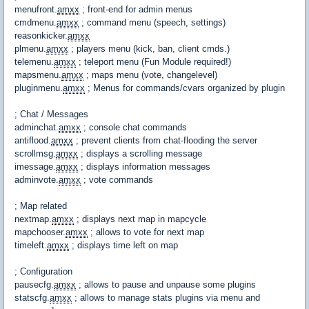
menufront.
amxx
; front-end for admin menus
cmdmenu.
amxx
; command menu (speech, settings)
reasonkicker.
amxx
plmenu.
amxx
; players menu (kick, ban, client cmds.)
telemenu.
amxx
; teleport menu (Fun Module required!)
mapsmenu.
amxx
; maps menu (vote, changelevel)
pluginmenu.
amxx
; Menus for commands/cvars organized by plugin
; Chat / Messages
adminchat.
amxx
; console chat commands
antiflood.
amxx
; prevent clients from chat-flooding the server
scrollmsg.
amxx
; displays a scrolling message
imessage.
amxx
; displays information messages
adminvote.
amxx
; vote commands
; Map related
nextmap.
amxx
; displays next map in mapcycle
mapchooser.
amxx
; allows to vote for next map
timeleft.
amxx
; displays time left on map
; Configuration
pausecfg.
amxx
; allows to pause and unpause some plugins
statscfg.
amxx
; allows to manage stats plugins via menu and