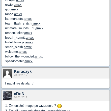
urwie.
amxx
gip.
amxx
ranga.
amxx
lastmanbets.
amxx
team_flash_snitch.
amxx
ultimate_sounds_PL.
amxx
reasonkicker.
amxx
breath_kermit.
amxx
bulletdamage.
amxx
smart_slash.
amxx
welcome.
amxx
follow_the_wounded.
amxx
speedometer.
amxx
Kuraczyk
20.02.2012
I nadal nie dziala!!;/
eDoN
20.02.2012
1. Zmieniałeś mape po wrzuceniu ?
2. Daj pliki reasonkicker.cfg i reasonkicker.txt