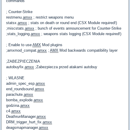
commands
; Counter-Strike
restmenu.
amxx
; restrict weapons menu
statsx.
amxx
; stats on death or round end (CSX Module required!)
;miscstats.
amxx
; bunch of events announcement for Counter-Strike
;stats_logging.
amxx
; weapons stats logging (CSX Module required!)
; Enable to use
AMX
Mod plugins
;amxmod_compat.
amxx
;
AMX
Mod backwards compatibility layer
;ZABEZPIECZENIA
autobuyfix.
amxx
;Zabezpiecza przed atakami autobuy
; WLASNE
admin_spec_esp.
amxx
end_roundsound.
amxx
parachute.
amxx
bomba_explode.
amxx
godzina.
amxx
c4.
amxx
DeathrunManager.
amxx
DRM_trigger_hurt_fix.
amxx
deagsmapmanager.
amxx