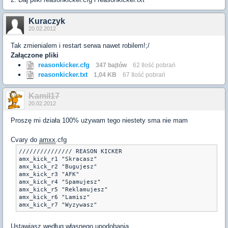
Kuraczyk
20.02.2012
Tak zmienialem i restart serwa nawet robilem!;/
Załączone pliki
reasonkicker.cfg
347 bajtów
62 Ilość pobrań
reasonkicker.txt
1,04 KB
67 Ilość pobrań
Kamil17
20.02.2012
Proszę mi działa 100% używam tego niestety sma nie mam
Cvary do
amxx
.cfg
/////////////// REASON KICKER

amx_kick_r1 "Skracasz"

amx_kick_r2 "Bugujesz"

amx_kick_r3 "AFK"

amx_kick_r4 "Spamujesz"

amx_kick_r5 "Reklamujesz"

amx_kick_r6 "Lamisz"

Ustawiasz według własnego upodobania