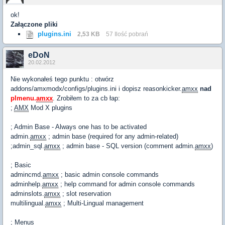
ok!
Załączone pliki
plugins.ini
2,53 KB
57 Ilość pobrań
eDoN
20.02.2012
Nie wykonałeś tego punktu : otwórz
addons/amxmodx/configs/plugins.ini i dopisz reasonkicker.
amxx
nad
plmenu.
amxx
. Zrobiłem to za cb łap:
;
AMX
Mod X plugins
; Admin Base - Always one has to be activated
admin.
amxx
; admin base (required for any admin-related)
;admin_sql.
amxx
; admin base - SQL version (comment admin.
amxx
)
; Basic
admincmd.
amxx
; basic admin console commands
adminhelp.
amxx
; help command for admin console commands
adminslots.
amxx
; slot reservation
multilingual.
amxx
; Multi-Lingual management
; Menus