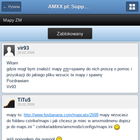
AMXX.pl: Support AMX Mod X i SourceMod
← Pytania
Mapy ZM
Zablokowany
vir93
20.02.2009
Witam
gdzie mogl bym znależć mapy
zm
+spawny do nich proszę o pomoc i
przyokazji do jakiego pliku wrzucic te mapy i spawny
Pozdrawiam
Vir93
TiTu$
20.02.2009
mapy tu:
http://www.fpsbanana.com/mapcats/2698
mapy wrzucasz
do folderu cstrike/maps i jak chcesz je miec w amxmodmenu dopisz
je do maps.ini " cstrike/addons/amxmodx/configs/maps.ini
jeśli pomogłem daj pomógł