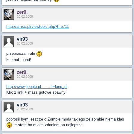
zer0.
20.02.2009
http://amxx.pl/viewtopic.php?t=5711
vir93
20.02.2009
przepraszam ale
File not found!
zer0.
20.02.2009
http://www.google.pl... ... lr=lang_pl
Klik 1 link + masz gotowe spawny
vir93
20.02.2009
poprosil bym jeszcze o Zombie moda takiego ze zombie niema klas
te stare bo mioim zdaniem sa najlepsze