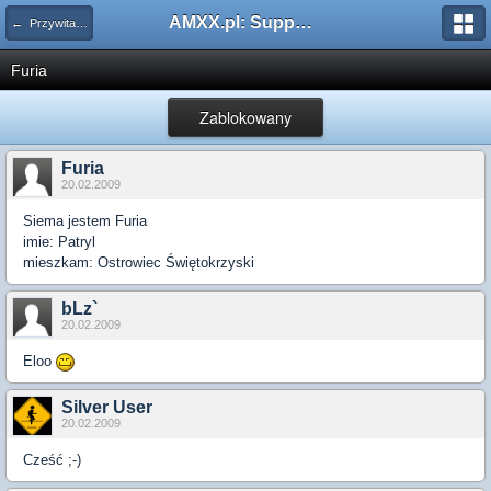
AMXX.pl: Support AMX Mod X i SourceMod
← Przywitaj się
Furia
Zablokowany
Furia
20.02.2009
Siema jestem Furia
imie: Patryl
mieszkam: Ostrowiec Świętokrzyski
bLz`
20.02.2009
Eloo
Silver User
20.02.2009
Cześć ;-)