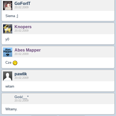
GoForIT
20.02.2009
Siema ;]
Knopers
20.02.2009
y0
Abes Mapper
20.02.2009
Cze
pawlik
20.02.2009
witam
Gość__*
20.02.2009
Witamy.