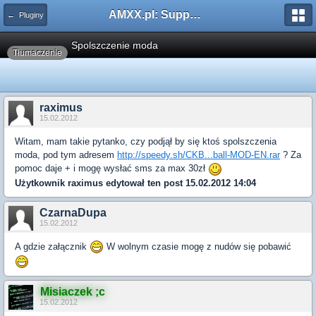
AMXX.pl: Support AMX Mod X i SourceMod
← Pluginy
Spolszczenie moda
Tłumaczenie
raximus
15.02.2012
Witam, mam takie pytanko, czy podjął by się ktoś spolszczenia
moda, pod tym adresem
http://speedy.sh/CKB...ball-MOD-EN.rar
? Za
pomoc daje + i mogę wysłać sms za max 30zł
Użytkownik
raximus
edytował ten post 15.02.2012 14:04
CzarnaDupa
15.02.2012
A gdzie załącznik
W wolnym czasie mogę z nudów się pobawić
Misiaczek ;c
15.02.2012