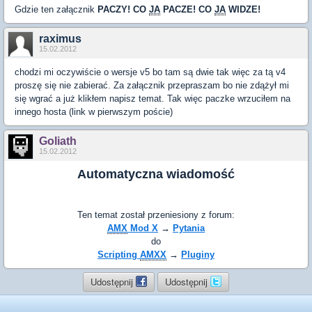
Gdzie ten załącznik
PACZY! CO
JA
PACZE! CO
JA
WIDZE!
raximus
15.02.2012
chodzi mi oczywiście o wersje v5 bo tam są dwie tak więc za tą v4
proszę się nie zabierać. Za załącznik przepraszam bo nie zdążył mi
się wgrać a już klikłem napisz temat. Tak więc paczke wrzuciłem na
innego hosta (link w pierwszym poście)
Goliath
15.02.2012
Automatyczna wiadomość
Ten temat został przeniesiony z forum:
AMX
Mod X
→
Pytania
do
Scripting
AMXX
→
Pluginy
Udostępnij
Udostępnij