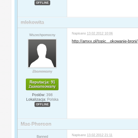
OFFLINE
mlekowita
Napisano
13.02.2012 10:06
Wszechpomocny
http://amxx.pl/topic...okowanie-broni/
Zbanowany
Reputacja: 91
Zaawansowany
Postów:
398
Lokalizacja:
Polska
OFFLINE
Mac Pherson
Napisano
13.02.2012 21:11
Banned