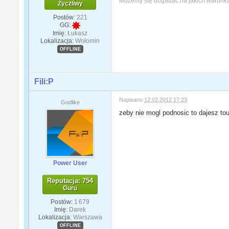
Możemy się dogadać na jakich warunk
Życzliwy
Postów:
221
GG:
Imię:
Łukasz
Lokalizacja:
Wołomin
OFFLINE
Fili:P
Napisano
12.02.2012 17:23
Godlike
zeby nie mogl podnosic to dajesz t
Power User
Reputacja: 754
Guru
Postów:
1 679
Imię:
Darek
Lokalizacja:
Warszawa
OFFLINE