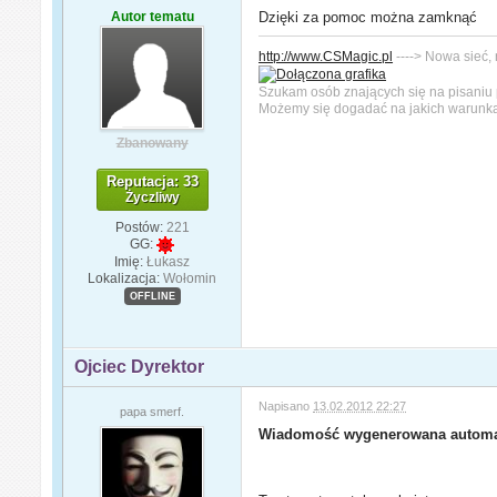
Autor tematu
Dzięki za pomoc można zamknąć
http://www.CSMagic.pl
----> Nowa sieć,
Szukam osób znających się na pisaniu 
Możemy się dogadać na jakich warunk
Zbanowany
Reputacja: 33
Życzliwy
Postów:
221
GG:
Imię:
Łukasz
Lokalizacja:
Wołomin
OFFLINE
Ojciec Dyrektor
Napisano
13.02.2012 22:27
papa smerf.
Wiadomość wygenerowana automa