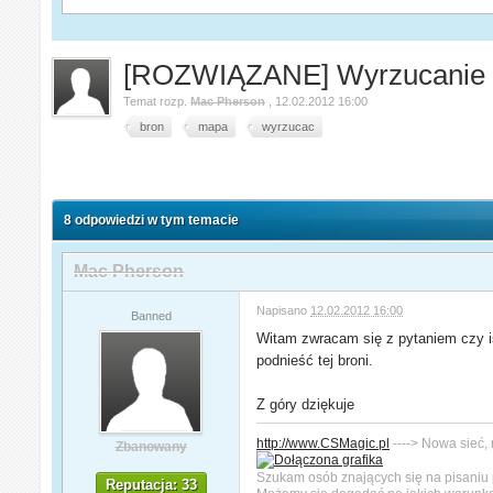
[ROZWIĄZANE] Wyrzucanie b
Temat rozp.
Mac Pherson
,
12.02.2012 16:00
bron
mapa
wyrzucac
8 odpowiedzi w tym temacie
Mac Pherson
Napisano
12.02.2012 16:00
Banned
Witam zwracam się z pytaniem czy is
podnieść tej broni.
Z góry dziękuje
http://www.CSMagic.pl
----> Nowa sieć,
Zbanowany
Szukam osób znających się na pisaniu 
Reputacja: 33