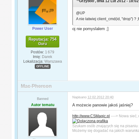
'^Grzyboo', dnia 12 Lut 2012 - 18:02
@UP
A nie łatwiej client_cmd(id, "drop") ? ;
Power User
oj nie pomyslalem ;]
Reputacja: 754
Guru
Postów:
1 679
Imię:
Darek
Lokalizacja:
Warszawa
OFFLINE
Mac Pherson
Napisano
12.02.2012 20:40
Banned
Autor tematu
A możecie panowie jakoś jaśniej?
http://www.CSMagic.pl
----> Nowa sieć,
Szukam osób znających się na pisaniu 
Możemy się dogadać na jakich warunk