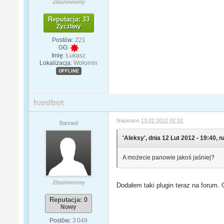
Zbanowany
Reputacja: 33
Życzliwy
Postów:
221
GG:
Imię:
Łukasz
Lokalizacja:
Wołomin
OFFLINE
hardbot
Napisano
13.02.2012 02:32
Banned
'Aleksy', dnia 12 Lut 2012 - 19:40, n
A możecie panowie jakoś jaśniej?
Zbanowany
Dodałem taki plugin teraz na forum.
Reputacja: 0
Nowy
Postów:
3 049