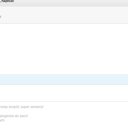
, napisał:
F
 nowy zespół, super serwery!
pluginów do sieci!
ach