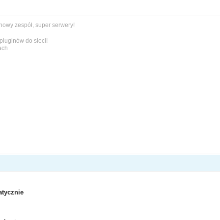
 nowy zespół, super serwery!
pluginów do sieci!
ach
tycznie