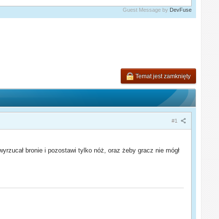
Guest Message by
DevFuse
Temat jest zamknięty
#1
rzucał bronie i pozostawi tylko nóż, oraz żeby gracz nie mógł