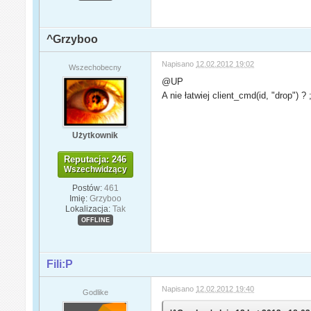
^Grzyboo
Napisano
12.02.2012 19:02
Wszechobecny
@UP
A nie łatwiej client_cmd(id, "drop") ? 
Użytkownik
Reputacja: 246
Wszechwidzący
Postów:
461
Imię:
Grzyboo
Lokalizacja:
Tak
OFFLINE
Fili:P
Napisano
12.02.2012 19:40
Godlike