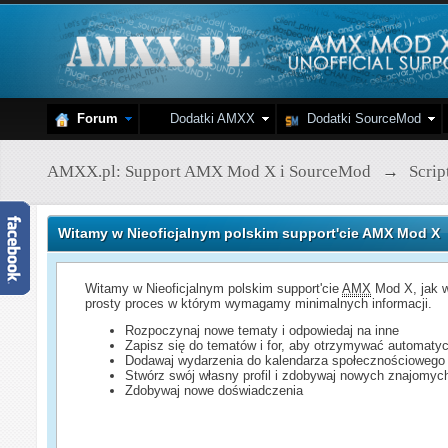
Forum
Dodatki AMXX
Dodatki SourceMod
AMXX.pl: Support AMX Mod X i SourceMod
→
Scri
Witamy w Nieoficjalnym polskim support'cie AMX Mod X
Witamy w Nieoficjalnym polskim support'cie
AMX
Mod X, jak w
prosty proces w którym wymagamy minimalnych informacji.
Rozpoczynaj nowe tematy i odpowiedaj na inne
Zapisz się do tematów i for, aby otrzymywać automatyc
Dodawaj wydarzenia do kalendarza społecznościowego
Stwórz swój własny profil i zdobywaj nowych znajomyc
Zdobywaj nowe doświadczenia