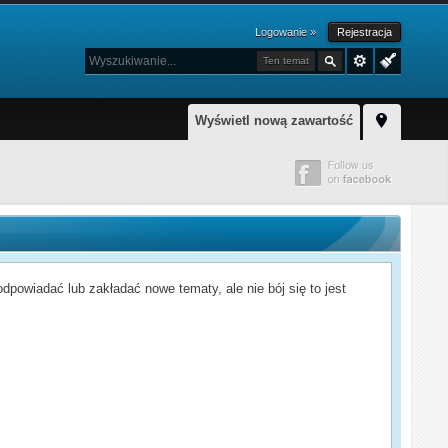
Logowanie »
Rejestracja
Ten temat
Wyświetl nową zawartość
powiadać lub zakładać nowe tematy, ale nie bój się to jest