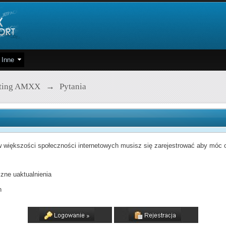
Inne
pting AMXX
→
Pytania
 większości społeczności internetowych musisz się zarejestrować aby móc od
zne uaktualnienia
h