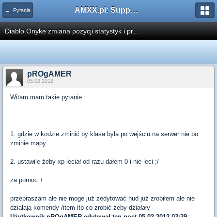
AMXX.pl: Support AMX Mod X i SourceMod
← Pytania
Diablo Onyke zmiana pozycji statystyk i pr...
pROgAMER
05.02.2012
Witam mam takie pytanie :
1. gdzie w kodzie zminić by klasa była po wejściu na serwer nie po
zminie mapy
2. ustawile żeby xp leciał od razu dałem 0 i nie leci ;/
za pomoc +
przepraszam ale nie moge już zedytować hud już zrobiłem ale nie
działają komendy /item itp co zrobić żeby działały
Użytkownik
pROgAMER
edytował ten post 05.02.2012 03:39