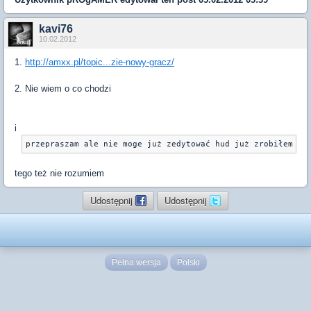
kavi76
10.02.2012
1.
http://amxx.pl/topic...zie-nowy-gracz/
2. Nie wiem o co chodzi
i
tego też nie rozumiem
Udostępnij
Udostępnij
Pełna wersja
Polski