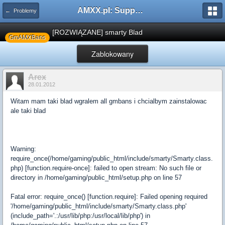
AMXX.pl: Support AMX Mod X i SourceMod
← Problemy
[ROZWIĄZANE] smarty Blad
GmAMXBans
Zablokowany
Arex
28.01.2012
Witam mam taki blad wgralem all gmbans i chcialbym zainstalowac
ale taki blad
Warning:
require_once(/home/gaming/public_html/include/smarty/Smarty.class.
php) [function.require-once]: failed to open stream: No such file or
directory in /home/gaming/public_html/setup.php on line 57
Fatal error: require_once() [function.require]: Failed opening required
'/home/gaming/public_html/include/smarty/Smarty.class.php'
(include_path='.:/usr/lib/php:/usr/local/lib/php') in