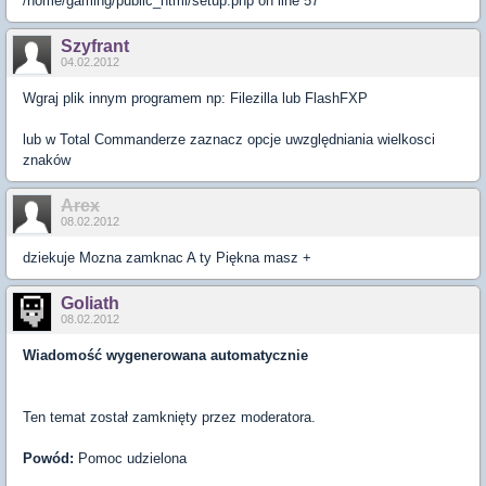
/home/gaming/public_html/setup.php on line 57
Szyfrant
04.02.2012
Wgraj plik innym programem np: Filezilla lub FlashFXP
lub w Total Commanderze zaznacz opcje uwzględniania wielkosci
znaków
Arex
08.02.2012
dziekuje Mozna zamknac A ty Piękna masz +
Goliath
08.02.2012
Wiadomość wygenerowana automatycznie
Ten temat został zamknięty przez moderatora.
Powód:
Pomoc udzielona