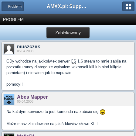
AMXX.pl: Support AMX Mod X i SourceMod
← Problemy
PROBLEM
Zablokowany
muszczek
05.04.2008
GDy wchodze na jakikolwiek serwer
CS
1.6 steam to mnie zabija na
poczatku rundy dlatego ze wpisalem w konsoli kill lub bind kill(nie
pamietam) i nie wiem jak to naprawic
pomocy!!
Abes Mapper
05.04.2008
Na każdym serwerze to jest komenda na zabicie się
Może masz zbindowane na jakiś klawisz słowo KILL