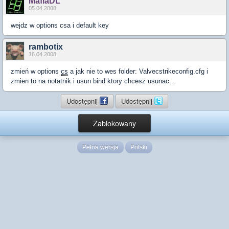
MafiaDL
05.04.2008
wejdz w options csa i default key
rambotix
16.04.2008
zmień w options
cs
a jak nie to wes folder: Valvecstrikeconfig.cfg i
zmien to na notatnik i usun bind ktory chcesz usunac...
Udostępnij
Udostępnij
Zablokowany
Pełna wersja
Polski