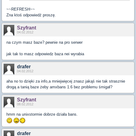
~~REFRESH~~
Zna ktoś odpowiedź proszę.
Szyfrant
04.02.2012
na czym masz baze? pewnie na pro serwer
jak tak to masz odpowiedz baza nei wyrabia
drafer
04.02.2012
aha no to dzięki za info,a mniejwięcej znasz jakąś nie tak strasznie
drogą a tanią baze żeby amxbans 1.6 bez problemu śmigał?
Szyfrant
08.02.2012
hmm na unixstormie dobrze działa bans.
drafer