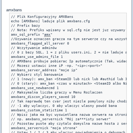
amxbans
// Plik Konfiguracyjny AMXBans

echo [AMXBans] laduje plik amxbans.cfg

// Prefix bazy

// Nota: Prefiks wpisany w sql.cfg nie jest juz uzywany prz
amx_sql_prefix "
amx
"

//Uzywanie oznaczen gracza na tym serwerze czy na wszystkic
amxbans_flagged_all_server 0

// Wczytywanie adminów

// 0 z bazy SQL, 1 = z pliku users.ini, 2 = nie laduje admi
amxbans_use_admins_file 1

// AMXBans próbuje pobierac Ip automatycznie (Tak, widac ;/
// Mozesz ustawic inne iP -np. "<ip>:<port>"

amxbans_server_address "moje ip"

// Wybierz styl banowanie

// 1 (nowy): amx_ban <SteamID lub nick lub #authid lub IP> 
// 0 (stary): amx_ban <czas w minutach> <SteamID albo Nick 
amxbans_use_newbancmd 1

// Maksymalna liczba graczy w Menu Rozlaczen

amxbans_discon_players_saved 10

// Tak naprawdę ten cvar jest niezle pomylony niby chodzi o
// -1 aby wylaczyc, 0 aby wlaczyc wlasny powód bana

amxbans_custom_statictime 1

// Wpisz jaka ma byc wyswietlana nazwa serwera na stronie g
// np. amxbans_servernick "Mój za***isty serwer"

// Pozostaw puste aby czytalo domyslna nazwe hosta z server
amxbans_servernick "moja strona"

// Ustaw 1 / 2 / 3 aby wlaczyc powiadomienia o debugach w l