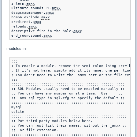
interp.
amxx
ultimate_sounds_PL.
amxx
deagsmapmanager.
amxx
bomba_explode.
amxx
xredirect.
amxx
reloads.
amxx
descriptive_fire_in_the_hole.
amxx
end_roundsound.
amxx
modules.ini
;;;

; To enable a module, remove the semi-colon (<img src='htt
; If it's not here, simply add it its name, one per line.

; You don't need to write the _amxx part or the file extens
;;;

;;;;;;;;;;;;;;;;;;;;;;;;;;;;;;;;;;;;;;;;;;;;;;;;;;;;;

;; SQL Modules usually need to be enabled manually ;;

;; You can have any number on at a time.  Use	  ;;

;;  amx_sql_type in sql.cfg to specify the default ;;

;;;;;;;;;;;;;;;;;;;;;;;;;;;;;;;;;;;;;;;;;;;;;;;;;;;;;

mysql

sqlite

;;;;;;;;;;;;;;;;;;;;;;;;;;;;;;;;;;;;;;;;;;;;;;;;;;;;;;

;; Put third party modules below here.			  ;;

;; You can just list their names, without the _amxx ;;

;;  or file extension.							  ;;

;;;;;;;;;;;;;;;;;;;;;;;;;;;;;;;;;;;;;;;;;;;;;;;;;;;;;;
