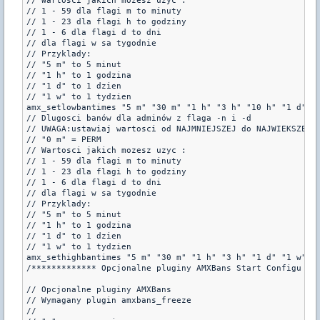
// Wartosci jakich mozesz uzyc :

// 1 - 59 dla flagi m to minuty

// 1 - 23 dla flagi h to godziny

// 1 - 6 dla flagi d to dni

// dla flagi w sa tygodnie

// Przyklady:

// "5 m" to 5 minut

// "1 h" to 1 godzina

// "1 d" to 1 dzien

// "1 w" to 1 tydzien

amx_setlowbantimes "5 m" "30 m" "1 h" "3 h" "10 h" "1 d"

// Dlugosci banów dla adminów z flaga -n i -d

// UWAGA:ustawiaj wartosci od NAJMNIEJSZEJ do NAJWIEKSZEJ .
// "0 m" = PERM

// Wartosci jakich mozesz uzyc :

// 1 - 59 dla flagi m to minuty

// 1 - 23 dla flagi h to godziny

// 1 - 6 dla flagi d to dni

// dla flagi w sa tygodnie

// Przyklady:

// "5 m" to 5 minut

// "1 h" to 1 godzina

// "1 d" to 1 dzien

// "1 w" to 1 tydzien

amx_sethighbantimes "5 m" "30 m" "1 h" "3 h" "1 d" "1 w" "0
/************* Opcjonalne pluginy AMXBans Start Configu ***
// Opcjonalne pluginy AMXBans

// Wymagany plugin amxbans_freeze

//
