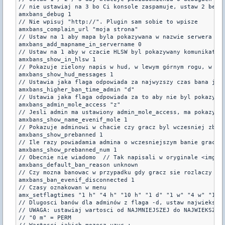
// nie ustawiaj na 3 bo Ci konsole zaspamuje, ustaw 2 bedzi
amxbans_debug 1

// Nie wpisuj "http://". Plugin sam sobie to wpisze

amxbans_complain_url "moja strona"

// Ustaw na 1 aby mapa byla pokazywana w nazwie serwera

amxbans_add_mapname_in_servername 0

// Ustaw na 1 aby w czacie HLSW byl pokazywany komunikat o 
amxbans_show_in_hlsw 1

// Pokazuje zielony napis w hud, w lewym górnym rogu, w prz
amxbans_show_hud_messages 1

// Ustawia jaka flaga odpowiada za najwyzszy czas bana jaki
amxbans_higher_ban_time_admin "d"

// Ustawia jaka flaga odpowiada za to aby nie byl pokazywan
amxbans_admin_mole_access "z"

// Jesli admin ma ustawiony admin_mole_access, ma pokazywac
amxbans_show_name_evenif_mole 1

// Pokazuje adminowi w chacie czy gracz byl wczesniej zbano
amxbans_show_prebanned 1

// Ile razy powiadamia admina o wczesniejszym banie gracza

amxbans_show_prebanned_num 1

// Obecnie nie wiadomo  // Tak napisali w oryginale <img s
amxbans_default_ban_reason unknown

// Czy mozna banowac w przypadku gdy gracz sie rozlaczy . 1
amxbans_ban_evenif_disconnected 1

// Czasy oznakowan w menu

amx_setflagtimes "1 h" "4 h" "10 h" "1 d" "1 w" "4 w" "12 w
// Dlugosci banów dla adminów z flaga -d, ustaw najwieksze 
// UWAGA: ustawiaj wartosci od NAJMNIEJSZEJ do NAJWIEKSZEJ 
// "0 m" = PERM
