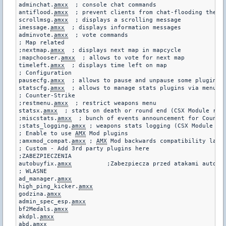
adminchat.
amxx
  ; console chat commands

antiflood.
amxx
  ; prevent clients from chat-flooding the se
scrollmsg.
amxx
  ; displays a scrolling message

imessage.
amxx
  ; displays information messages

adminvote.
amxx
  ; vote commands

; Map related

;nextmap.
amxx
  ; displays next map in mapcycle

;mapchooser.
amxx
  ; allows to vote for next map

timeleft.
amxx
  ; displays time left on map

; Configuration

pausecfg.
amxx
  ; allows to pause and unpause some plugins

statscfg.
amxx
  ; allows to manage stats plugins via menu an
; Counter-Strike

;restmenu.
amxx
  ; restrict weapons menu

statsx.
amxx
  ; stats on death or round end (CSX Module requ
;miscstats.
amxx
  ; bunch of events announcement for Counter
;stats_logging.
amxx
 ; weapons stats logging (CSX Module req
; Enable to use 
AMX
 Mod plugins

;amxmod_compat.
amxx
 ; 
AMX
 Mod backwards compatibility layer
; Custom - Add 3rd party plugins here

;ZABEZPIECZENIA

autobuyfix.
amxx
		 ;Zabezpiecza przed atakami autobuy

; WLASNE

ad_manager.
amxx
high_ping_kicker.
amxx
godzina.
amxx
admin_spec_esp.
amxx
bf2Medals.
amxx
akdpl.
amxx
abd.
amxx