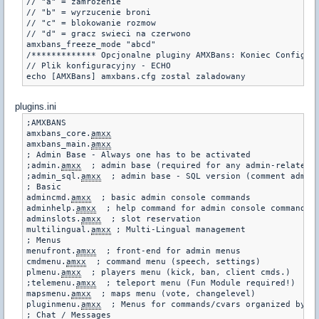
// "a" = zamrozenie

// "b" = wyrzucenie broni

// "c" = blokowanie rozmow

// "d" = gracz swieci na czerwono

amxbans_freeze_mode "abcd"

/************* Opcjonalne pluginy AMXBans: Koniec Configu *
// Plik konfiguracyjny - ECHO

plugins.ini
;AMXBANS

amxbans_core.
amxx
amxbans_main.
amxx
; Admin Base - Always one has to be activated

;admin.
amxx
  ; admin base (required for any admin-related)

;admin_sql.
amxx
  ; admin base - SQL version (comment admin
; Basic

admincmd.
amxx
  ; basic admin console commands

adminhelp.
amxx
  ; help command for admin console commands

adminslots.
amxx
  ; slot reservation

multilingual.
amxx
 ; Multi-Lingual management

; Menus

menufront.
amxx
  ; front-end for admin menus

cmdmenu.
amxx
  ; command menu (speech, settings)

plmenu.
amxx
  ; players menu (kick, ban, client cmds.)

;telemenu.
amxx
  ; teleport menu (Fun Module required!)

mapsmenu.
amxx
  ; maps menu (vote, changelevel)

pluginmenu.
amxx
  ; Menus for commands/cvars organized by pl
; Chat / Messages
