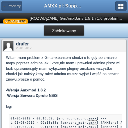
AMXX.pl: Support AMX Mod X i SourceMod
← Problemy
[ROZWIĄZANE] GmAmxBans 1.5.1 i 1.6 problem...
GmAMXBans
Zablokowany
drafer
26.01.2012
Witam,mam problem z Gmamxbansem chodzi o to gdy po zmianie
mapy poprzez admina jak i vote,nie mam uprawnień admina pisze mi
brak uprawnień,gdy mam wyłączone pluginy amxbans wszystko
chodzi jak należy,żeby mieć admina musze wyjść i wejść na serwer
znowu,proszę o pomoc.
-Wersja Amxmod 1.8.2
-Wersja Serwera Dproto NS/S
logi
01/06/2012 - 00:18:32: [end_roundsound.
amxx
] ---

L 01/06/2012 - 00:18:33: [amxbans_main.
amxx
] [AMXBans] AMXB
L 01/06/2012 - 00:18:33: [amxbans_main.
amxx
] [AMXBans] Nie