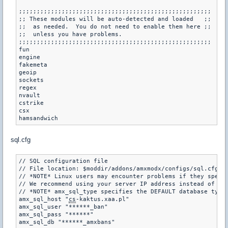
;;;;;;;;;;;;;;;;;;;;;;;;;;;;;;;;;;;;;;;;;;;;;;;;;;;;;;

;; These modules will be auto-detected and loaded   ;;

;;  as needed.  You do not need to enable them here ;;

;;  unless you have problems.					   ;;

;;;;;;;;;;;;;;;;;;;;;;;;;;;;;;;;;;;;;;;;;;;;;;;;;;;;;;

fun

engine

fakemeta

geoip

sockets

regex

nvault

cstrike

csx

sql.cfg
// SQL configuration file

// File location: $moddir/addons/amxmodx/configs/sql.cfg

// *NOTE* Linux users may encounter problems if they specif
// We recommend using your server IP address instead of its
// *NOTE* amx_sql_type specifies the DEFAULT database type 
amx_sql_host "
cs
-kaktus.xaa.pl"

amx_sql_user "******_ban"

amx_sql_pass "******"
