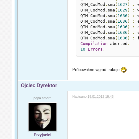
QTM_CodMod
.
sma
(
1627
)
:
 
QTM_CodMod
.
sma
(
1629
)
:
 
QTM_CodMod
.
sma
(
1636
)
:
 
QTM_CodMod
.
sma
(
1636
)
:
 
QTM_CodMod
.
sma
(
1636
)
:
 
QTM_CodMod
.
sma
(
1636
)
:
 
QTM_CodMod
.
sma
(
1636
)
:
 
Compilation
 aborted
.
10
Errors
.
Próbowałem wgrać frakcje
Ojciec Dyrektor
Napisano
19.01.2012 19:43
papa smerf.
Przyjaciel