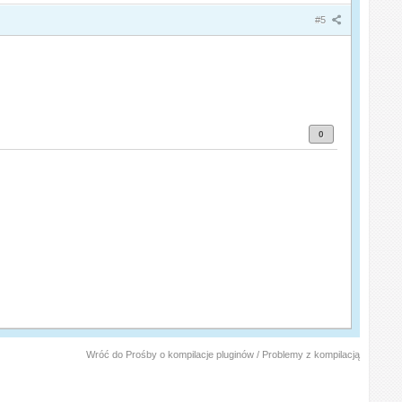
#5
0
Wróć do Prośby o kompilacje pluginów / Problemy z kompilacją