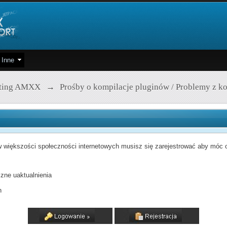
Inne
pting AMXX
→
Prośby o kompilacje pluginów / Problemy z k
 większości społeczności internetowych musisz się zarejestrować aby móc od
zne uaktualnienia
h