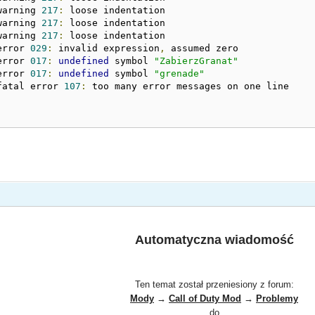
warning 
217
:
 loose indentation

warning 
217
:
 loose indentation

warning 
217
:
 loose indentation

error 
029
:
 invalid expression
,
 assumed zero

error 
017
:
undefined
 symbol 
"ZabierzGranat"
error 
017
:
undefined
 symbol 
"grenade"
fatal error 
107
:
Automatyczna wiadomość
Ten temat został przeniesiony z forum:
Mody
→
Call of Duty Mod
→
Problemy
do