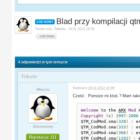
Blad przy kompilacji q
COD NOWY
Temat rozp.
Trikolo
,
19.01.2012 19:39
cod nowy
4 odpowiedzi w tym temacie
Trikolo
Napisano
19.01.2012 19:39
Miszczu
Cześć . Pomoże mi ktoś ? Mam takie 
Welcome
 to the 
AMX
Mod
 
Copyright
(
c
)
1997
-
2006
QTM_CodMod
.
sma
(
328
)
:
 e
Zbanowany
QTM_CodMod
.
sma
(
333
)
:
 e
QTM_CodMod
.
sma
(
366
)
:
 e
Reputacja: 111
QTM_CodMod
.
sma
(
1292
)
:
 