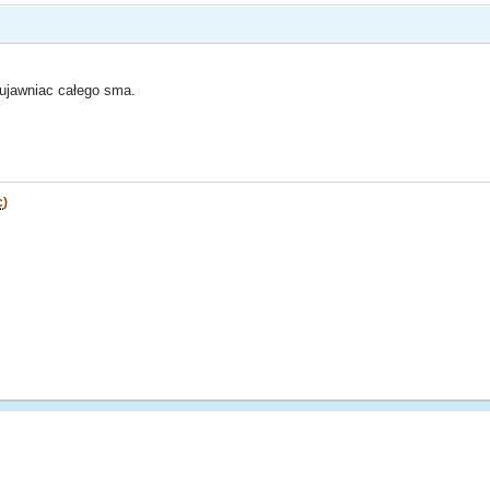
 ujawniac całego sma.
c
)