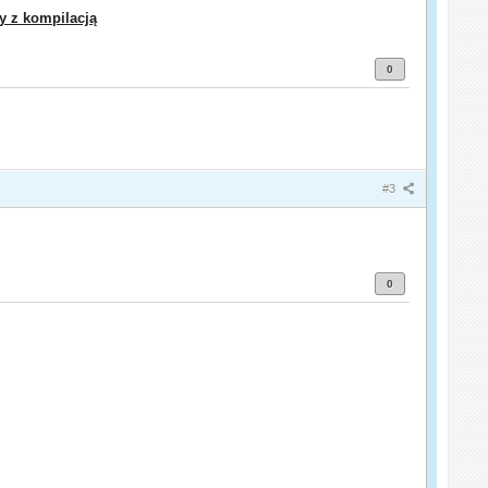
y z kompilacją
0
#3
0