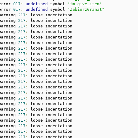
error 
017
:
undefined
 symbol 
"fm_give_item"
error 
017
:
undefined
 symbol 
"ZabierzGranat"
warning 
217
:
 loose indentation

warning 
217
:
 loose indentation

warning 
217
:
 loose indentation

warning 
217
:
 loose indentation

warning 
217
:
 loose indentation

warning 
217
:
 loose indentation

warning 
217
:
 loose indentation

warning 
217
:
 loose indentation

warning 
217
:
 loose indentation

warning 
217
:
 loose indentation

warning 
217
:
 loose indentation

warning 
217
:
 loose indentation

warning 
217
:
 loose indentation

warning 
217
:
 loose indentation

warning 
217
:
 loose indentation

warning 
217
:
 loose indentation

warning 
217
:
 loose indentation

warning 
217
:
 loose indentation

warning 
217
:
 loose indentation

warning 
217
:
 loose indentation

warning 
217
:
 loose indentation

warning 
217
:
 loose indentation

warning 
217
:
 loose indentation
