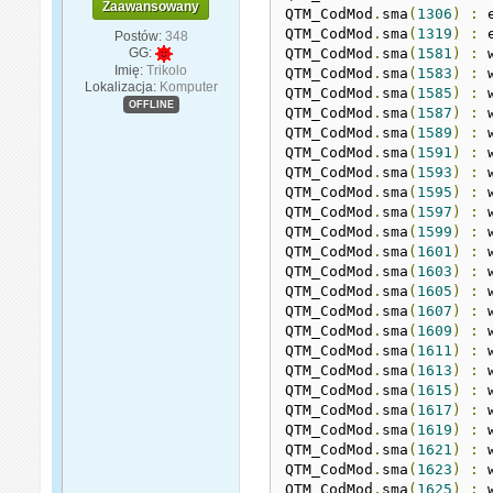
Zaawansowany
QTM_CodMod
.
sma
(
1306
)
:
 
QTM_CodMod
.
sma
(
1319
)
:
 
Postów:
348
QTM_CodMod
.
sma
(
1581
)
:
 
GG:
Imię:
Trikolo
QTM_CodMod
.
sma
(
1583
)
:
 
Lokalizacja:
Komputer
QTM_CodMod
.
sma
(
1585
)
:
 
OFFLINE
QTM_CodMod
.
sma
(
1587
)
:
 
QTM_CodMod
.
sma
(
1589
)
:
 
QTM_CodMod
.
sma
(
1591
)
:
 
QTM_CodMod
.
sma
(
1593
)
:
 
QTM_CodMod
.
sma
(
1595
)
:
 
QTM_CodMod
.
sma
(
1597
)
:
 
QTM_CodMod
.
sma
(
1599
)
:
 
QTM_CodMod
.
sma
(
1601
)
:
 
QTM_CodMod
.
sma
(
1603
)
:
 
QTM_CodMod
.
sma
(
1605
)
:
 
QTM_CodMod
.
sma
(
1607
)
:
 
QTM_CodMod
.
sma
(
1609
)
:
 
QTM_CodMod
.
sma
(
1611
)
:
 
QTM_CodMod
.
sma
(
1613
)
:
 
QTM_CodMod
.
sma
(
1615
)
:
 
QTM_CodMod
.
sma
(
1617
)
:
 
QTM_CodMod
.
sma
(
1619
)
:
 
QTM_CodMod
.
sma
(
1621
)
:
 
QTM_CodMod
.
sma
(
1623
)
:
 
QTM_CodMod
.
sma
(
1625
)
:
 