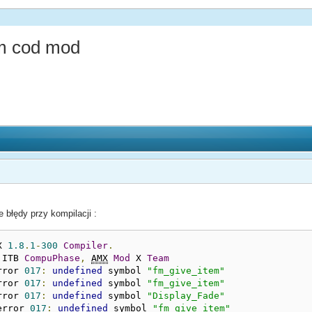
tm cod mod
błędy przy kompilacji :
X 
1.8
.
1
-
300
Compiler
.
 ITB 
CompuPhase
,
AMX
Mod
 X 
Team
rror 
017
:
undefined
 symbol 
"fm_give_item"
rror 
017
:
undefined
 symbol 
"fm_give_item"
rror 
017
:
undefined
 symbol 
"Display_Fade"
error 
017
:
undefined
 symbol 
"fm_give_item"