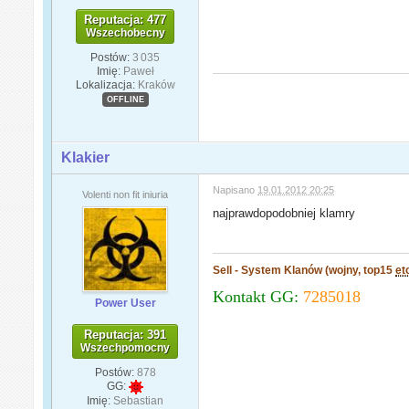
Reputacja: 477
Wszechobecny
Postów:
3 035
Imię:
Paweł
Lokalizacja:
Kraków
OFFLINE
Klakier
Napisano
19.01.2012 20:25
Volenti non fit iniuria
najprawdopodobniej klamry
Sell - System Klanów (wojny, top15
et
Kontakt GG:
7285018
Power User
Reputacja: 391
Wszechpomocny
Postów:
878
GG:
Imię:
Sebastian