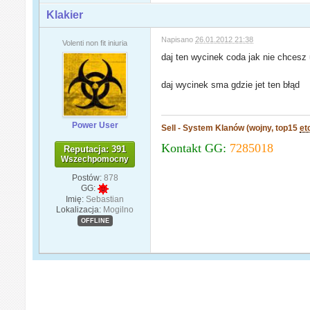
Klakier
Napisano
26.01.2012 21:38
Volenti non fit iniuria
daj ten wycinek coda jak nie chcesz
daj wycinek sma gdzie jet ten błąd
Power User
Sell - System Klanów (wojny, top15
et
Kontakt GG:
7285018
Reputacja: 391
Wszechpomocny
Postów:
878
GG:
Imię:
Sebastian
Lokalizacja:
Mogilno
OFFLINE