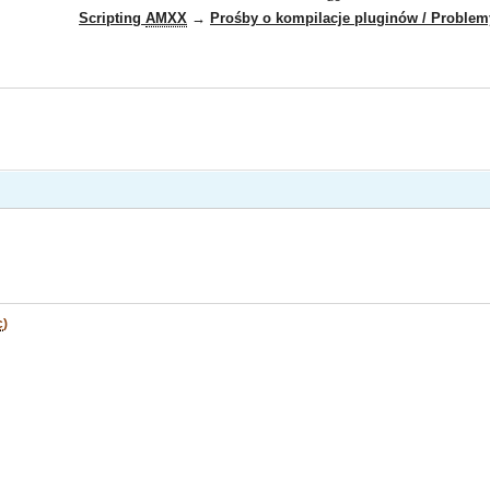
Scripting
AMXX
→
Prośby o kompilacje pluginów / Problem
c
)