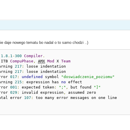
e daje nowego tematu bo nadal o to samo chodzi ..)
 
1.8
.
1
-
300
Compiler
.
 ITB 
CompuPhase
,
AMX
Mod
 X 
Team
arning 
217
:
 loose indentation

arning 
217
:
 loose indentation

rror 
017
:
undefined
 symbol 
"doswiadczenie_poziomu"
arning 
215
:
 expression has 
no
 effect

rror 
001
:
 expected token
:
";"
,
 but found 
"]"
rror 
029
:
 invalid expression
,
 assumed zero

atal error 
107
: