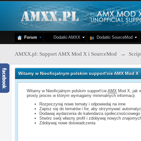
Forum
Dodatki AMXX
Dodatki SourceMod
AMXX.pl: Support AMX Mod X i SourceMod
→
Scri
Witamy w Nieoficjalnym polskim support'cie AMX Mod X
Witamy w Nieoficjalnym polskim support'cie
AMX
Mod X, jak w
prosty proces w którym wymagamy minimalnych informacji.
Rozpoczynaj nowe tematy i odpowiedaj na inne
Zapisz się do tematów i for, aby otrzymywać automatyc
Dodawaj wydarzenia do kalendarza społecznościowego
Stwórz swój własny profil i zdobywaj nowych znajomyc
Zdobywaj nowe doświadczenia