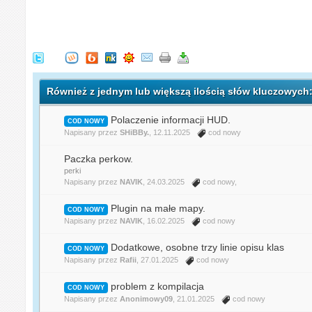
Również z jednym lub większą ilością słów kluczowych
Polaczenie informacji HUD.
COD NOWY
Napisany przez
SHiBBy.
, 12.11.2025
cod nowy
Paczka perkow.
perki
Napisany przez
NAVIK
, 24.03.2025
cod nowy
,
Plugin na małe mapy.
COD NOWY
Napisany przez
NAVIK
, 16.02.2025
cod nowy
Dodatkowe, osobne trzy linie opisu klas
COD NOWY
Napisany przez
Rafii
, 27.01.2025
cod nowy
problem z kompilacja
COD NOWY
Napisany przez
Anonimowy09
, 21.01.2025
cod nowy