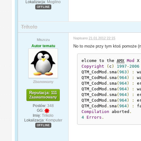
Lokalizacja:
Mogilno
OFFLINE
Trikolo
Napisano
21.01.2012 22:15
Miszczu
Autor tematu
No to może przy tym ktoś pomoże (ni
elcome to the 
AMX
Mod
 X
Copyright
(
c
)
1997
-
2006
QTM_CodMod
.
sma
(
963
)
:
 w
QTM_CodMod
.
sma
(
964
)
:
 w
Zbanowany
QTM_CodMod
.
sma
(
964
)
:
 e
QTM_CodMod
.
sma
(
964
)
:
 w
Reputacja: 111
QTM_CodMod
.
sma
(
964
)
:
 e
Zaawansowany
QTM_CodMod
.
sma
(
964
)
:
 e
Postów:
348
QTM_CodMod
.
sma
(
964
)
:
 f
GG:
Compilation
 aborted
.
Imię:
Trikolo
4
Errors
.
Lokalizacja:
Komputer
OFFLINE