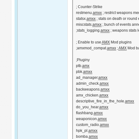
; Counter-Strike
restmenu.
amxx
; restrict weapons m
statsx.
amxx
; stats on death or round
miscstats.
amxx
; bunch of events ann
;stats_logging.
amxx
; weapons stats 
; Enable to use
AMX
Mod plugins
;amxmod_compat.
amxx
;
AMX
Mod ba
;Pluginy
ptb.
amx
pbk.
amxx
ad_manager.
amxx
admin_check.
amxx
backweapons.
amxx
amx_chicken.
amxx
descriptive_fire_in_the_hole.
amxx
do_you_hear.
amxx
flashbang.
amxx
weaponicon.
amxx
custom_radio.
amxx
hpk_pl.
amxx
bomba.
amxx