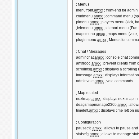
; Menus
menufront.
amxx
; front-end for admi
cmdmenu.
amxx
; command menu (spe
plmenu.
amxx
; players menu (kick, ba
;telemenu.
amxx
; teleport menu (Fun
mapsmenu.
amxx
; maps menu (vote,
pluginmenu.
amxx
; Menus for comman
; Chat / Messages
adminchat.
amxx
; console chat com
antiflood.
amxx
; prevent clients from 
scrollmsg.
amxx
; displays a scrollin
imessage.
amxx
; displays informati
adminvote.
amxx
; vote commands
; Map related
nextmap.
amxx
; displays next map i
deagsmapmanage230b.
amxx
; allow
timeleft.
amxx
; displays time left on 
; Configuration
pausecfg.
amxx
; allows to pause an
statscfg.
amxx
; allows to manage sta