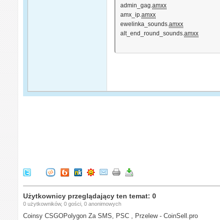
admin_gag.
amxx
amx_ip.
amxx
ewelinka_sounds.
amxx
alt_end_round_sounds.
amxx
Użytkownicy przeglądający ten temat: 0
0 użytkowników, 0 gości, 0 anonimowych
Coinsy CSGOPolygon Za SMS, PSC , Przelew - CoinSell.pro