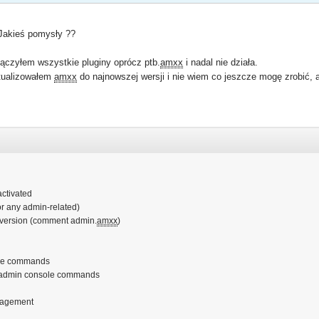
 Jakieś pomysły ??
ączyłem wszystkie pluginy oprócz ptb.
amxx
i nadal nie działa.
tualizowałem
amxx
do najnowszej wersji i nie wiem co jeszcze mogę zrobić, ab
activated
or any admin-related)
 version (comment admin.
amxx
)
ole commands
 admin console commands
nagement