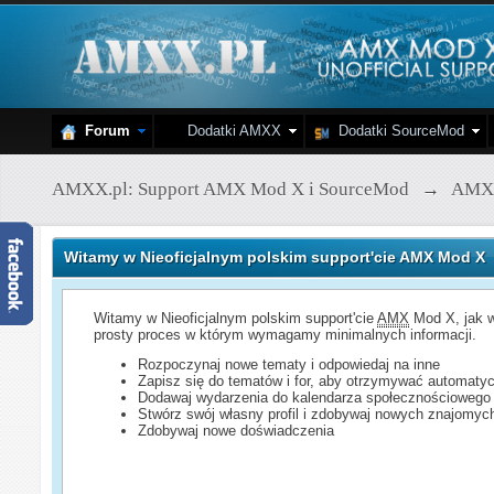
Forum
Dodatki AMXX
Dodatki SourceMod
AMXX.pl: Support AMX Mod X i SourceMod
→
AMX
Witamy w Nieoficjalnym polskim support'cie AMX Mod X
Witamy w Nieoficjalnym polskim support'cie
AMX
Mod X, jak w
prosty proces w którym wymagamy minimalnych informacji.
Rozpoczynaj nowe tematy i odpowiedaj na inne
Zapisz się do tematów i for, aby otrzymywać automatyc
Dodawaj wydarzenia do kalendarza społecznościowego
Stwórz swój własny profil i zdobywaj nowych znajomyc
Zdobywaj nowe doświadczenia