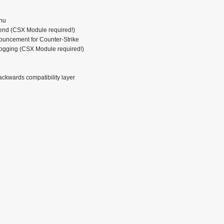
enu
 end (CSX Module required!)
ouncement for Counter-Strike
logging (CSX Module required!)
ckwards compatibility layer