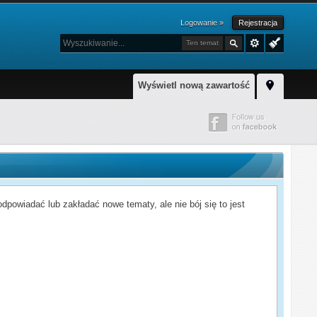
Logowanie »
Rejestracja
Ten temat
Wyświetl nową zawartość
powiadać lub zakładać nowe tematy, ale nie bój się to jest