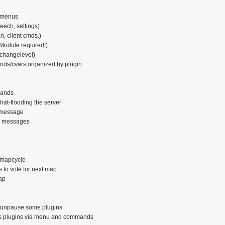
n menus
ech, settings)
n, client cmds.)
 Module required!)
 changelevel)
ds/cvars organized by plugin
mands
chat-flooding the server
g message
on messages
n mapcycle
s to vote for next map
map
d unpause some plugins
ts plugins via menu and commands