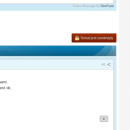
Guest Message by
DevFuse
Temat jest zamknięty
#1
nami.
est ok.
0