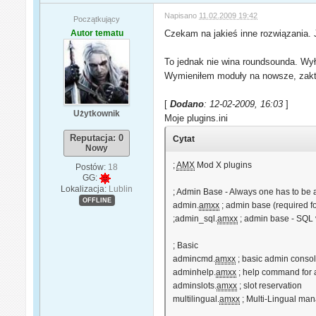
Napisano
11.02.2009 19:42
Początkujący
Autor tematu
Czekam na jakieś inne rozwiązania.
To jednak nie wina roundsounda. Wył
Wymieniłem moduły na nowsze, zak
[
Dodano
: 12-02-2009, 16:03
]
Użytkownik
Moje plugins.ini
Reputacja: 0
Cytat
Nowy
;
AMX
Mod X plugins
Postów:
18
GG:
Lokalizacja:
Lublin
; Admin Base - Always one has to be 
OFFLINE
admin.
amxx
; admin base (required f
;admin_sql.
amxx
; admin base - SQL
; Basic
admincmd.
amxx
; basic admin cons
adminhelp.
amxx
; help command for
adminslots.
amxx
; slot reservation
multilingual.
amxx
; Multi-Lingual ma