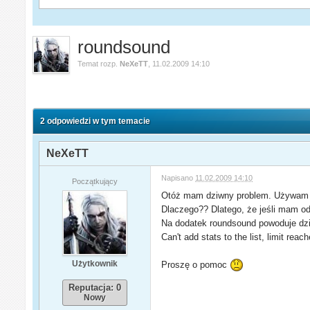
roundsound
Temat rozp.
NeXeTT
,
11.02.2009 14:10
2 odpowiedzi w tym temacie
NeXeTT
Napisano
11.02.2009 14:10
Początkujący
Otóż mam dziwny problem. Używam p
Dlaczego?? Dlatego, że jeśli mam od
Na dodatek roundsound powoduje dzi
Can't add stats to the list, limit reach
Użytkownik
Proszę o pomoc
Reputacja: 0
Nowy