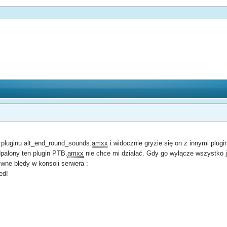
luginu alt_end_round_sounds.
amxx
i widocznie gryzie się on z innymi plugi
palony ten plugin PTB.
amxx
nie chce mi działać. Gdy go wyłącze wszystko j
wne błędy w konsoli serwera :
ed!