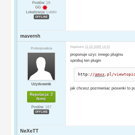
Postów:
18
GG:
Lokalizacja:
Lublin
OFFLINE
mavernh
Napisano
11.02.2009 14:22
Profesjonalista
proponuje uzyc innego pluginu
sprobuj ten plugin
http
:
//
amxx
.pl/viewtopi
Użytkownik
jak chcesz pozmieniac piosenki to p
Reputacja: 3
Nowy
Postów:
167
OFFLINE
NeXeTT