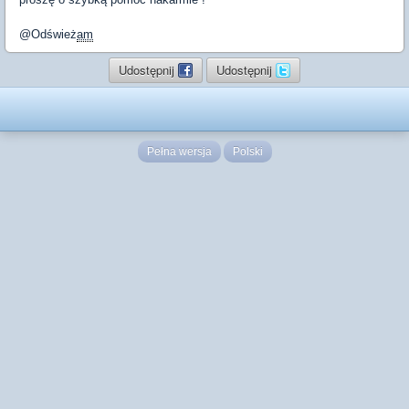
@Odśwież
am
Udostępnij
Udostępnij
Pełna wersja
Polski