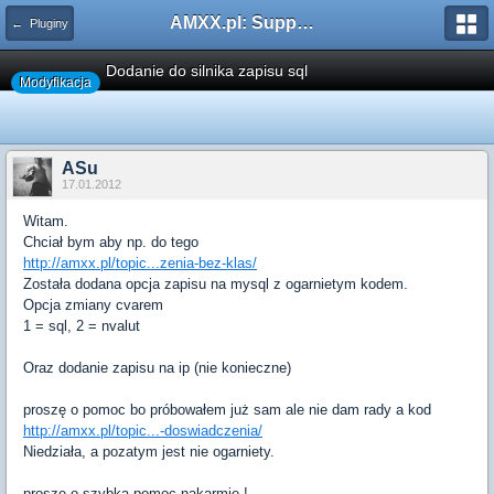
AMXX.pl: Support AMX Mod X i SourceMod
← Pluginy
Dodanie do silnika zapisu sql
Modyfikacja
ASu
17.01.2012
Witam.
Chciał bym aby np. do tego
http://amxx.pl/topic...zenia-bez-klas/
Została dodana opcja zapisu na mysql z ogarnietym kodem.
Opcja zmiany cvarem
1 = sql, 2 = nvalut
Oraz dodanie zapisu na ip (nie konieczne)
proszę o pomoc bo próbowałem już sam ale nie dam rady a kod
http://amxx.pl/topic...-doswiadczenia/
Niedziała, a pozatym jest nie ogarniety.
proszę o szybką pomoc nakarmie !