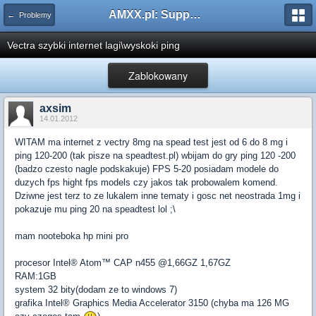
AMXX.pl: Support AMX Mod X i SourceMod
← Problemy
Vectra szybki internet lagi\wyskoki ping
Zablokowany
axsim
14.01.2012
WITAM ma internet z vectry 8mg na spead test jest od 6 do 8 mg i
ping 120-200 (tak pisze na speadtest.pl) wbijam do gry ping 120 -200
(badzo czesto nagle podskakuje) FPS 5-20 posiadam modele do
duzych fps hight fps models czy jakos tak probowalem komend.
Dziwne jest terz to ze lukalem inne tematy i gosc net neostrada 1mg i
pokazuje mu ping 20 na speadtest lol ;\
mam nooteboka hp mini pro
procesor Intel® Atom™ CAP n455 @1,66GZ 1,67GZ
RAM:1GB
system 32 bity(dodam ze to windows 7)
grafika Intel® Graphics Media Accelerator 3150 (chyba ma 126 MG