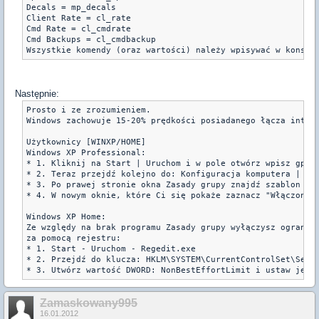
Decals = mp_decals

Client Rate = cl_rate

Cmd Rate = cl_cmdrate

Cmd Backups = cl_cmdbackup

Następnie:
Prosto i ze zrozumieniem.

Windows zachowuje 15-20% prędkości posiadanego łącza inter
Użytkownicy [WINXP/HOME]

Windows XP Professional:

* 1. Kliknij na Start | Uruchom i w pole otwórz wpisz gpedi
* 2. Teraz przejdź kolejno do: Konfiguracja komputera | Sza
* 3. Po prawej stronie okna Zasady grupy znajdź szablon Ogr
* 4. W nowym oknie, które Ci się pokaże zaznacz "Włączone" 
Windows XP Home:

Ze względy na brak programu Zasady grupy wyłączysz ogranicz
za pomocą rejestru:

* 1. Start - Uruchom - Regedit.exe

* 2. Przejdź do klucza: HKLM\SYSTEM\CurrentControlSet\Servi
Zamaskowany995
16.01.2012