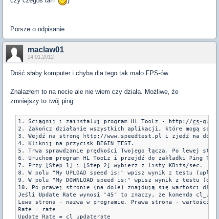
czy czegos tam
)
Porsze o odpisanie
maclaw01
14.01.2012
Dość słaby komputer i chyba dla tego tak mało FPS-ów.
Znalazłem to na necie ale nie wiem czy działa. Możliwe, że
zmniejszy to twój ping
1. Ściągnij i zainstaluj program HL TooLz - http://
cs
-guid
2. Zakończ działanie wszystkich aplikacji, które mogą spowa
3. Wejdź na stronę http://www.speedtest.pl i zjedź na dół.

4. Kliknij na przycisk BEGIN TEST.

5. Trwa sprawdzanie prędkości Twojego łącza. Po lewej stron
6. Uruchom program HL TooLz i przejdź do zakładki Ping Twea
7. Przy [Step 1] i [Step 2] wybierz z listy KBits/sec.

8. W polu "My UPLOAD speed is:" wpisz wynik z testu (upload
9. W polu "My DOWNLOAD speed is:" wpisz wynik z testu (down
10. Po prawej stronie (na dole) znajdują się wartości dla k
Jeśli Update Rate wynosi "45" to znaczy, że komenda cl_upda
Lewa strona - nazwa w programie. Prawa strona - wartości w 
Rate = rate

Update Rate = cl_updaterate
