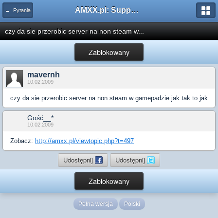
AMXX.pl: Support AMX Mod X i SourceMod
← Pytania
czy da sie przerobic server na non steam w...
Zablokowany
mavernh
10.02.2009
czy da sie przerobic server na non steam w gamepadzie jak tak to jak
Gość__*
10.02.2009
Zobacz:
http://amxx.pl/viewtopic.php?t=497
Udostępnij
Udostępnij
Zablokowany
Pełna wersja
Polski