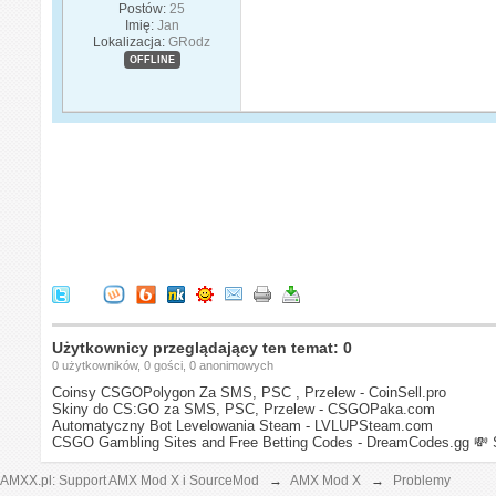
Postów:
25
Imię:
Jan
Lokalizacja:
GRodz
OFFLINE
Użytkownicy przeglądający ten temat: 0
0 użytkowników, 0 gości, 0 anonimowych
Coinsy CSGOPolygon Za SMS, PSC , Przelew - CoinSell.pro
Skiny do CS:GO za SMS, PSC, Przelew - CSGOPaka.com
Automatyczny Bot Levelowania Steam - LVLUPSteam.com
CSGO Gambling Sites and Free Betting Codes - DreamCodes.gg
💸 
AMXX.pl: Support AMX Mod X i SourceMod
→
AMX Mod X
→
Problemy