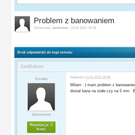
Problem z banowaniem
Temat rozp.
JanDzban
,
13.01.2012 18:38
Brak odpowiedzi do tego tematu
JanDzban
Napisano
13.01.2012 18:38
Życzliwy
Witam : ) mam problem z banowaniem 
dostal bana na stałe czy na 5 min .
Zbanowany
Reputacja: 3
Nowy