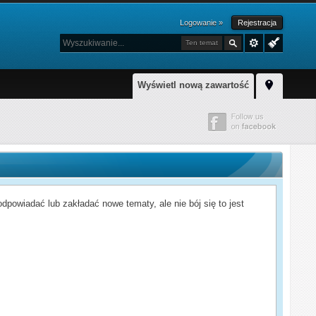
Logowanie »
Rejestracja
Ten temat
Wyświetl nową zawartość
powiadać lub zakładać nowe tematy, ale nie bój się to jest