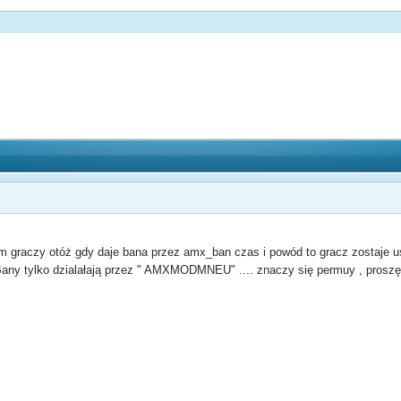
graczy otóż gdy daje bana przez amx_ban czas i powód to gracz zostaje usu
 Bany tylko dzialałają przez " AMXMODMNEU" .... znaczy się permuy , prosz