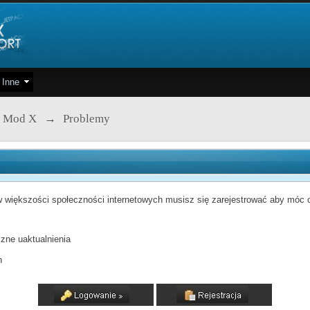
Inne
 Mod X
→
Problemy
 większości społeczności internetowych musisz się zarejestrować aby móc od
zne uaktualnienia
h