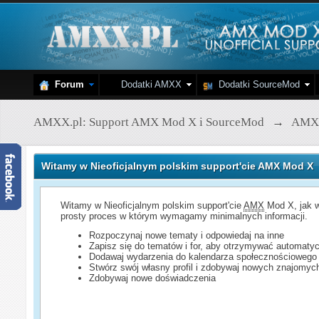
Forum
Dodatki AMXX
Dodatki SourceMod
AMXX.pl: Support AMX Mod X i SourceMod
→
AMX
Witamy w Nieoficjalnym polskim support'cie AMX Mod X
Witamy w Nieoficjalnym polskim support'cie
AMX
Mod X, jak w
prosty proces w którym wymagamy minimalnych informacji.
Rozpoczynaj nowe tematy i odpowiedaj na inne
Zapisz się do tematów i for, aby otrzymywać automatyc
Dodawaj wydarzenia do kalendarza społecznościowego
Stwórz swój własny profil i zdobywaj nowych znajomyc
Zdobywaj nowe doświadczenia