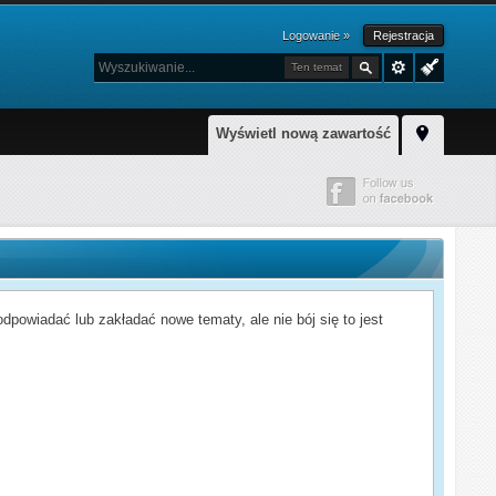
Logowanie »
Rejestracja
Ten temat
Wyświetl nową zawartość
powiadać lub zakładać nowe tematy, ale nie bój się to jest