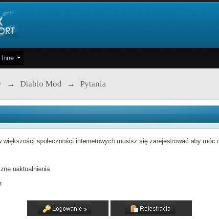
Inne
y
→
Diablo Mod
→
Pytania
 większości społeczności internetowych musisz się zarejestrować aby móc od
zne uaktualnienia
h