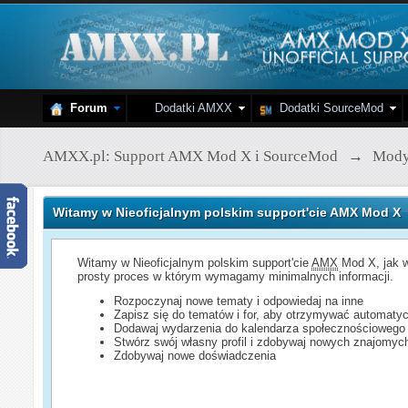
Forum
Dodatki AMXX
Dodatki SourceMod
AMXX.pl: Support AMX Mod X i SourceMod
→
Mod
Witamy w Nieoficjalnym polskim support'cie AMX Mod X
Witamy w Nieoficjalnym polskim support'cie
AMX
Mod X, jak w
prosty proces w którym wymagamy minimalnych informacji.
Rozpoczynaj nowe tematy i odpowiedaj na inne
Zapisz się do tematów i for, aby otrzymywać automatyc
Dodawaj wydarzenia do kalendarza społecznościowego
Stwórz swój własny profil i zdobywaj nowych znajomyc
Zdobywaj nowe doświadczenia