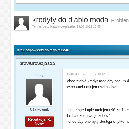
kredyty do diablo moda
Problem
Temat rozp.
brawurowajazda
,
13.01.2012 15:55
Brak odpowiedzi do tego tematu
brawurowajazda
Napisano
13.01.2012 15:55
Nowy
chce zrobić kredyt mod aby one im 
w postaci umiejetnosci stalych
Użytkownik
-np. moge kupić umiejetność za 1 kr
bo bardzo łatwo je zdobyć!
Reputacja: -1
-chce aby one były dostępne tylko na
Nowy