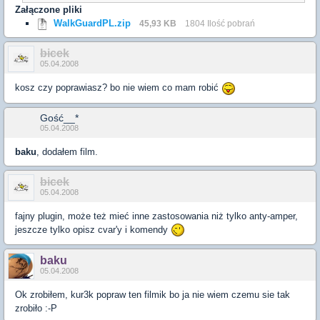
Załączone pliki
WalkGuardPL.zip
45,93 KB
1804 Ilość pobrań
bicek
05.04.2008
kosz czy poprawiasz? bo nie wiem co mam robić
Gość__*
05.04.2008
baku
, dodałem film.
bicek
05.04.2008
fajny plugin, może też mieć inne zastosowania niż tylko anty-amper,
jeszcze tylko opisz cvar'y i komendy
baku
05.04.2008
Ok zrobiłem, kur3k popraw ten filmik bo ja nie wiem czemu sie tak
zrobiło :-P