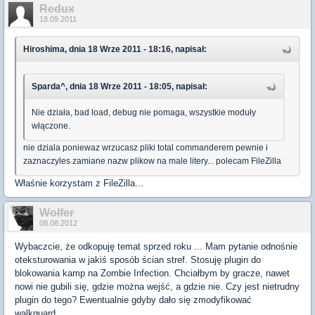
Redux
18.09.2011
Hiroshima, dnia 18 Wrze 2011 - 18:16, napisał:
Sparda^, dnia 18 Wrze 2011 - 18:05, napisał:
Nie działa, bad load, debug nie pomaga, wszystkie moduły
włączone.
nie dziala poniewaz wrzucasz pliki total commanderem pewnie i
zaznaczyles zamiane nazw plikow na male litery... polecam FileZilla
Właśnie korzystam z FileZilla...
Wolfer
08.08.2012
Wybaczcie, że odkopuję temat sprzed roku ... Mam pytanie odnośnie
oteksturowania w jakiś sposób ścian stref. Stosuję plugin do
blokowania kamp na Zombie Infection. Chciałbym by gracze, nawet
nowi nie gubili się, gdzie można wejść, a gdzie nie. Czy jest nietrudny
plugin do tego? Ewentualnie gdyby dało się zmodyfikować
walkguard...