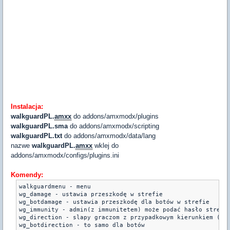
Instalacja:
walkguardPL.
amxx
do addons/amxmodx/plugins
walkguardPL.sma
do addons/amxmodx/scripting
walkguardPL.txt
do addons/amxmodx/data/lang
nazwe
walkguardPL.
amxx
wklej do
addons/amxmodx/configs/plugins.ini
Komendy:
walkguardmenu - menu

wg_damage - ustawia przeszkodę w strefie

wg_botdamage - ustawia przeszkodę dla botów w strefie

wg_immunity - admin(z immunitetem) może podać hasło strefy

wg_direction - slapy graczom z przypadkowym kierunkiem (dom
wg_botdirection - to samo dla botów