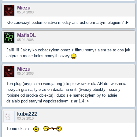
Miczu
05.04.2008
Kto zauwazyl podomienstwo miedzy antirusherem a tym plugiem? :F
MafiaDL
05.04.2008
Ja!!!!!!! Jak tylko zobaczylem obraz z filmu pomyslalem ze to cos jak
antyrash moze koles pomylil nazwy
Miczu
05.04.2008
Ten plug (oryginalna wersja ang.) to pierwowzor dla AR do tworzenia
nowych granic, tyle ze on dziala na eniti (tworzy obiekty i sciany
robione od srodka obiektu) i duzo sie nameczylem by to ladnie
dzialalo pod starymi wspolrzednymi z ar 1.4 ;>
kuba222
03.02.2010
To nie działa