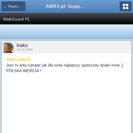
AMXX.pl: Support AMX Mod X i SourceMod
← Pluginy AMXX
WalkGuard PL
baku
05.04.2008
WalkGuard PL
Jest to anty-camper jak dla mnie najlepszy spolszony dzięki mnie ;]
POLSKA WERSJA !