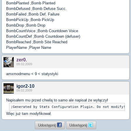
BombPlanted ;Bomb Planted
BombDefused ;Bomb Defuse Succ.
BombFailed ;Bomb Def. Failure
BombPickUp ;Bomb PickUp
BombDrop ;Bomb Drop
BombCountVoice ;Bomb Countdown Voice
BombCountDef ;Bomb Countdown (defuser)
BombReached ;Bomb Site Reached
PlayerName ;Player Name
zer0.
09.02.2009
amxmodmenu < 9 < statystyki
igor2-10
09.02.2009
Napisałem mu przed chwilą to samo ale napisał że wyłączył
;Generated by Stats Configuration Plugin. Do not modify!
Więc już tam modyfikował.
Udostępnij
Udostępnij