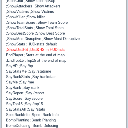
;KillerChat ;Show killer hp&ap
;ShowAttackers ;Show Attackers
;ShowVictims ;Show Victims
;ShowKiller ;Show killer
;ShowTeamScore ;Show Team Score
;ShowTotalStats ;Show Total Stats
;ShowBestScore ;Show Best Score
;ShowMostDisruptive ;Show Most Disruptive
;ShowStats ;HUD-stats default
;ShowDistHS ;Dist&HS in HUD lists
EndPlayer ;Stats at the end of map
;EndTop15 ;Top15 at the end of map
SayHP ;Say /hp
SayStatsMe ;Say /statsme
SayRankStats ;Say /rankstats
SayMe ;Say /me
SayRank ;Say /rank
SayReport ;Say /report
SayScore ;Say /score
SayTop15 ;Say /top15
SayStatsAll ;Say /stats
SpecRankInfo ;Spec. Rank Info
BombPlanting ;Bomb Planting
BombDefusing ;Bomb Defusing