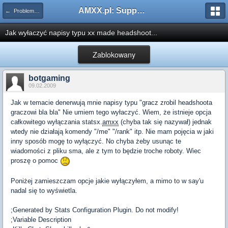
AMXX.pl: Support AMX Mod X i SourceMod
← Problemy z pluginami
Jak wyłaczyć napisy typu xx made headshoot...
Zablokowany
botgaming
09.02.2009
Jak w temacie denerwują mnie napisy typu "gracz zrobil headshoota
graczowi bla bla" Nie umiem tego wyłaczyć. Wiem, że istnieje opcja
całkowitego wyłączania statsx.
amxx
(chyba tak się nazywał) jednak
wtedy nie działają komendy "/me" "/rank" itp. Nie mam pojęcia w jaki
inny sposób mogę to wyłączyć. No chyba żeby usunąc te
wiadomości z pliku sma, ale z tym to będzie troche roboty. Wiec
proszę o pomoc
Poniżej zamieszczam opcje jakie wyłączyłem, a mimo to w say'u
nadal się to wyświetla.
;Generated by Stats Configuration Plugin. Do not modify!
;Variable Description