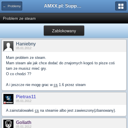
AMXX.pl: Support AMX Mod X i SourceMod
← Problemy
Problem ze steam
Zablokowany
Haniebny
05.01.2012
Mam problem ze steam.
Mam steam ale jak chce dodać do znajomych kogoś to pisze coś
tam ze musisz mieć gry.
O co chodzi ??
A i jeszcze nie mogę grac w
cs
1.6 przez steam
Pietras11
05.01.2012
A zainstalowałeś
cs
na steamie albo jest zawieszony(zbanowany).
Goliath
05.01.2012