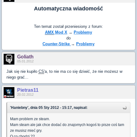
Automatyczna wiadomość
Ten temat został przeniesiony z forum:
AMX
Mod X
→
Problemy
do
Counter-Strike
→
Problemy
Goliath
05.01.2012
Jak się nie kupiło
CS
'a, to nie ma co się dziwić, że nie możesz w
niego grać...
Pietras11
20.02.2012
'Haniebny', dnia 05 Sty 2012 - 15:17, napisał:
Mam problem ze steam.
Mam steam ale jak chce dodać do znajomych kogoś to pisze coś tam
ze musisz mieć gry.
O co chodzi ??