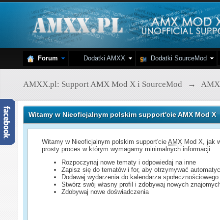
Forum
Dodatki AMXX
Dodatki SourceMod
AMXX.pl: Support AMX Mod X i SourceMod
→
AMX
Witamy w Nieoficjalnym polskim support'cie AMX Mod X
Witamy w Nieoficjalnym polskim support'cie
AMX
Mod X, jak w
prosty proces w którym wymagamy minimalnych informacji.
Rozpoczynaj nowe tematy i odpowiedaj na inne
Zapisz się do tematów i for, aby otrzymywać automatyc
Dodawaj wydarzenia do kalendarza społecznościowego
Stwórz swój własny profil i zdobywaj nowych znajomyc
Zdobywaj nowe doświadczenia