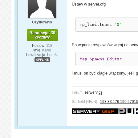
Ustaw w server.cfg
Użytkownik
mp_limitteams 
"0"
Reputacja: 30
Życzliwy
Po wgraniu respawnów wgraj na serw
Postów:
118
Imię:
Karol
Lokalizacja:
Łomża
Map_Spawns_Editor
OFFLINE
i musi on być ciągle włączony, jeśli
Forum:
serwery
cs
Garfield [4FuN] -
193.33.176.190:2701