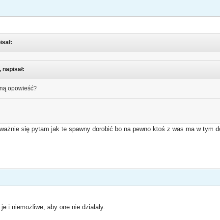
isał:
, napisał:
zną opowieść?
oważnie się pytam jak te spawny dorobić bo na pewno ktoś z was ma w tym d
e i niemożliwe, aby one nie działały.