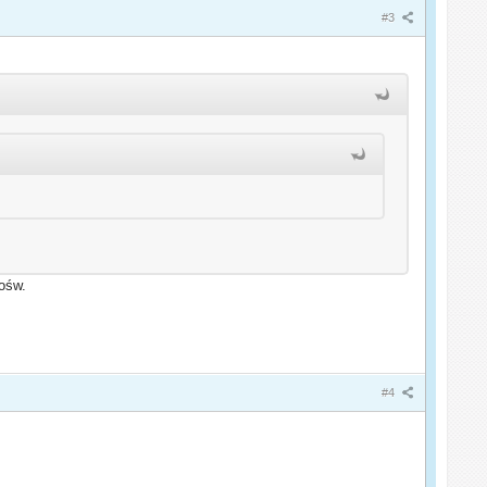
#3
ośw.
#4