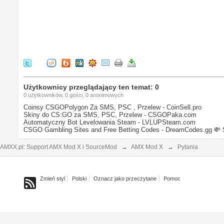
Użytkownicy przeglądający ten temat: 0
0 użytkowników, 0 gości, 0 anonimowych
Coinsy CSGOPolygon Za SMS, PSC , Przelew - CoinSell.pro
Skiny do CS:GO za SMS, PSC, Przelew - CSGOPaka.com
Automatyczny Bot Levelowania Steam - LVLUPSteam.com
CSGO Gambling Sites and Free Betting Codes - DreamCodes.gg
💸 
AMXX.pl: Support AMX Mod X i SourceMod
→
AMX Mod X
→
Pytania
Zmień styl
Polski
Oznacz jako przeczytane
Pomoc