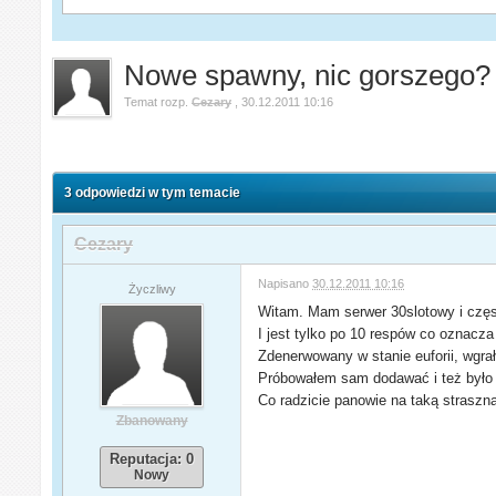
Nowe spawny, nic gorszego?
Temat rozp.
Cezary
,
30.12.2011 10:16
3 odpowiedzi w tym temacie
Cezary
Napisano
30.12.2011 10:16
Życzliwy
Witam. Mam serwer 30slotowy i częst
I jest tylko po 10 respów co oznacz
Zdenerwowany w stanie euforii, wgrał
Próbowałem sam dodawać i też było be
Co radzicie panowie na taką straszn
Zbanowany
Reputacja: 0
Nowy