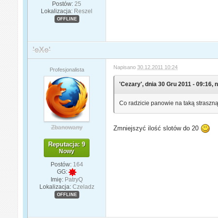
Postów:
25
Lokalizacja:
Reszel
OFFLINE
'eXe'
Napisano
30.12.2011 10:24
Profesjonalista
'Cezary', dnia 30 Gru 2011 - 09:16, n
Co radzicie panowie na taką straszn
Zbanowany
Zmniejszyć ilość slotów do 20
Reputacja: 9
Nowy
Postów:
164
GG:
Imię:
PatryQ
Lokalizacja:
Czeladz
OFFLINE