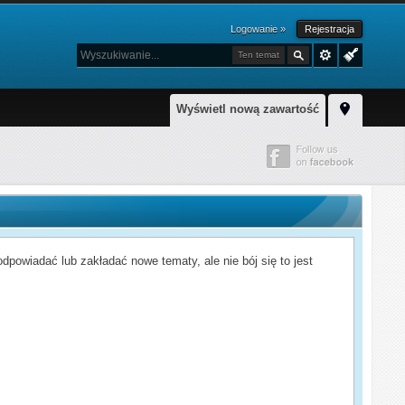
Logowanie »
Rejestracja
Ten temat
Wyświetl nową zawartość
powiadać lub zakładać nowe tematy, ale nie bój się to jest