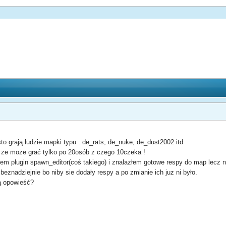
o grają ludzie mapki typu : de_rats, de_nuke, de_dust2002 itd
a ze może grać tylko po 20osób z czego 10czeka !
em plugin spawn_editor(coś takiego) i znalazłem gotowe respy do map lecz ni
znadziejnie bo niby sie dodały respy a po zmianie ich juz ni było.
ą opowieść?