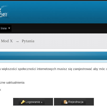
Inne
 Mod X
→
Pytania
 większości społeczności internetowych musisz się zarejestrować aby móc od
zne uaktualnienia
h