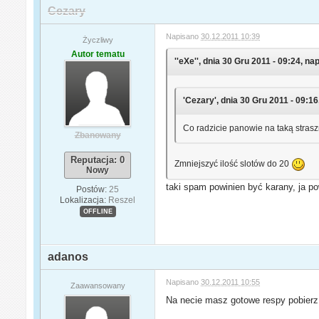
Cezary
Napisano
30.12.2011 10:39
Życzliwy
Autor tematu
''eXe'', dnia 30 Gru 2011 - 09:24, nap
'Cezary', dnia 30 Gru 2011 - 09:16
Co radzicie panowie na taką stras
Zbanowany
Reputacja: 0
Zmniejszyć ilość slotów do 20
Nowy
taki spam powinien być karany, ja p
Postów:
25
Lokalizacja:
Reszel
OFFLINE
adanos
Napisano
30.12.2011 10:55
Zaawansowany
Na necie masz gotowe respy pobierz j