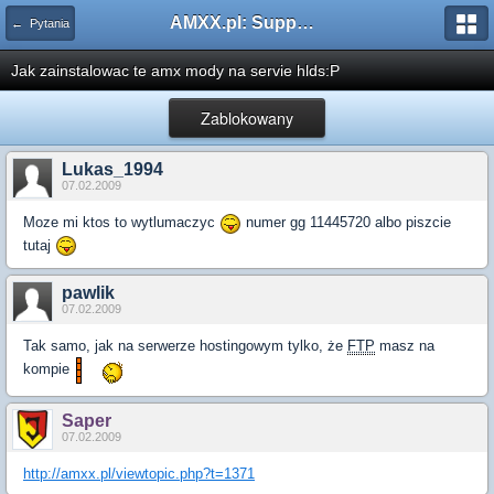
AMXX.pl: Support AMX Mod X i SourceMod
← Pytania
Jak zainstalowac te amx mody na servie hlds:P
Zablokowany
Lukas_1994
07.02.2009
Moze mi ktos to wytlumaczyc
numer gg 11445720 albo piszcie
tutaj
pawlik
07.02.2009
Tak samo, jak na serwerze hostingowym tylko, że
FTP
masz na
kompie
Saper
07.02.2009
http://amxx.pl/viewtopic.php?t=1371