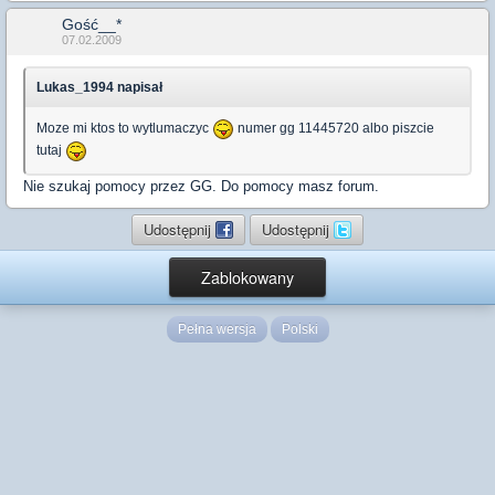
Gość__*
07.02.2009
Lukas_1994 napisał
Moze mi ktos to wytlumaczyc
numer gg 11445720 albo piszcie
tutaj
Nie szukaj pomocy przez GG. Do pomocy masz forum.
Udostępnij
Udostępnij
Zablokowany
Pełna wersja
Polski