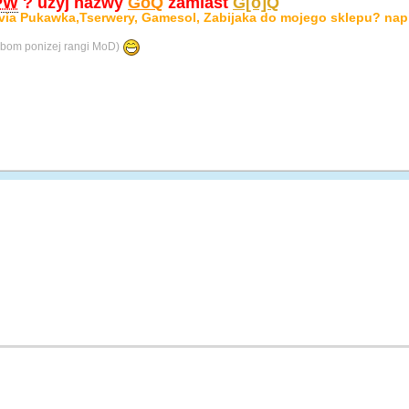
PW
? użyj nazwy
GoQ
zamiast
G[o]Q
via Pukawka,Tserwery, Gamesol, Zabijaka do mojego sklepu? nap
bom ponizej rangi MoD)