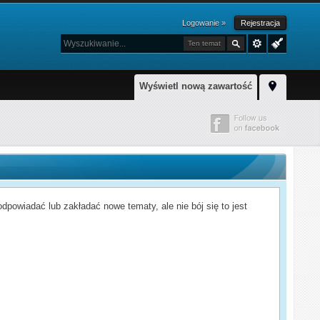
Logowanie »
Rejestracja
Ten temat
Wyświetl nową zawartość
powiadać lub zakładać nowe tematy, ale nie bój się to jest