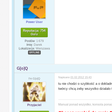
Power User
Reputacja: 754
Guru
Postów:
1 679
Imię:
Darek
Lokalizacja:
Warszawa
OFFLINE
G[o]Q
Napisano
01.02.2012 15:43
I'm G[o]Q
tu nie chodzi o szybkość a o doklad
twórcy chcą zeby wszystko dzialalo 
Manual ponad wszystko, konsola pon
Przyjaciel