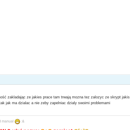
ność zakladając ze jakies prace tam trwają mozna tez zalozyc ze skrypt jaki
tak jak ma dzialac a nie zeby zapelniac dzialy swoimi problemami
ad manual
:&