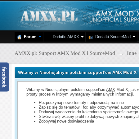
Forum
Dodatki AMXX
Dodatki SourceMod
AMXX.pl: Support AMX Mod X i SourceMod
→
Inne
Witamy w Nieoficjalnym polskim support'cie AMX Mod X
Witamy w Nieoficjalnym polskim support'cie
AMX
Mod X, jak w
prosty proces w którym wymagamy minimalnych informacji.
Rozpoczynaj nowe tematy i odpowiedaj na inne
Zapisz się do tematów i for, aby otrzymywać automatyc
Dodawaj wydarzenia do kalendarza społecznościowego
Stwórz swój własny profil i zdobywaj nowych znajomyc
Zdobywaj nowe doświadczenia