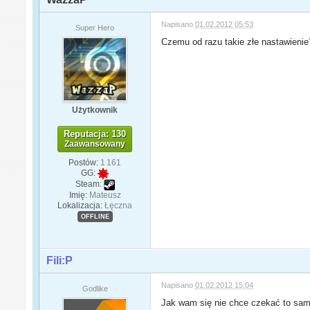
Napisano
01.02.2012 05:53
Super Hero
Czemu od razu takie złe nastawien
Użytkownik
Reputacja: 130
Zaawansowany
Postów:
1 161
GG:
Steam:
Imię:
Mateusz
Lokalizacja:
Łęczna
OFFLINE
Fili:P
Napisano
01.02.2012 15:04
Godlike
Jak wam się nie chce czekać to sami