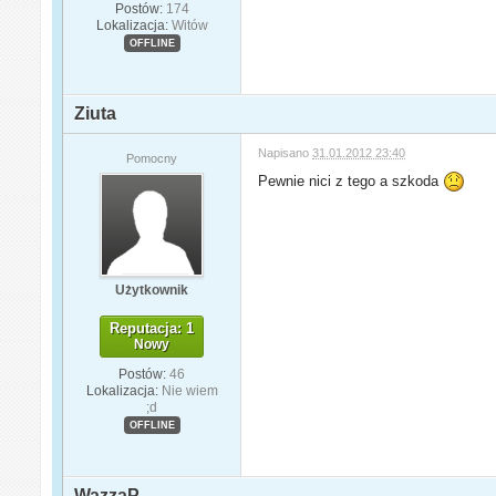
Postów:
174
Lokalizacja:
Witów
OFFLINE
Ziuta
Napisano
31.01.2012 23:40
Pomocny
Pewnie nici z tego a szkoda
Użytkownik
Reputacja: 1
Nowy
Postów:
46
Lokalizacja:
Nie wiem
;d
OFFLINE
WazzaP