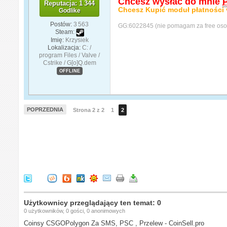
Chcesz wysłać do mnie
Reputacja: 1 344
Chcesz Kupić moduł płatności 
Godlike
Postów:
3 563
GG:6022845 (nie pomagam za free oso
Steam:
Imię:
Krzysiek
Lokalizacja:
C: /
program Files / Valve /
Cstrike / G[o]Q.dem
OFFLINE
POPRZEDNIA
Strona 2 z 2
1
2
Użytkownicy przeglądający ten temat: 0
0 użytkowników, 0 gości, 0 anonimowych
Coinsy CSGOPolygon Za SMS, PSC , Przelew - CoinSell.pro