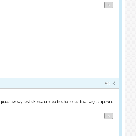
0
#25
s podstawowy jest ukonczony bo troche to juz trwa więc zapewne
0