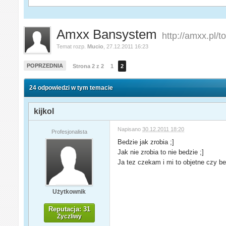
Amxx Bansystem
http://amxx.pl/
Temat rozp.
Mucio
,
27.12.2011 16:23
POPRZEDNIA
Strona 2 z 2
1
2
24 odpowiedzi w tym temacie
kijkol
Napisano
30.12.2011 18:20
Profesjonalista
Bedzie jak zrobia ;]
Jak nie zrobia to nie bedzie ;]
Ja tez czekam i mi to objetne czy be
Użytkownik
Reputacja: 31
Życzliwy