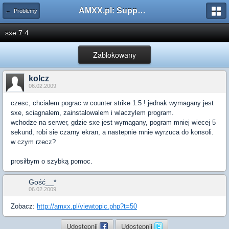
AMXX.pl: Support AMX Mod X i SourceMod
← Problemy
sxe 7.4
Zablokowany
kolcz
06.02.2009
czesc, chcialem pograc w counter strike 1.5 ! jednak wymagany jest
sxe, sciagnalem, zainstalowalem i wlaczylem program.
wchodze na serwer, gdzie sxe jest wymagany, pogram mniej wiecej 5
sekund, robi sie czarny ekran, a nastepnie mnie wyrzuca do konsoli.
w czym rzecz?
prosiłbym o szybką pomoc.
Gość__*
06.02.2009
Zobacz:
http://amxx.pl/viewtopic.php?t=50
Udostępnij
Udostępnij