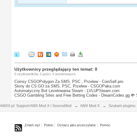
Użytkownicy przeglądający ten temat: 0
0 użytkowników, 0 gości, 0 anonimowych
Coinsy CSGOPolygon Za SMS, PSC , Przelew - CoinSell.pro
Skiny do CS:GO za SMS, PSC, Przelew - CSGOPaka.com
Automatyczny Bot Levelowania Steam - LVLUPSteam.com
CSGO Gambling Sites and Free Betting Codes - DreamCodes.gg
💸 
AMXX.pl: Support AMX Mod X i SourceMod
→
AMX Mod X
→
Szukam pluginu
Zmień styl
Polski
Oznacz jako przeczytane
Pomoc