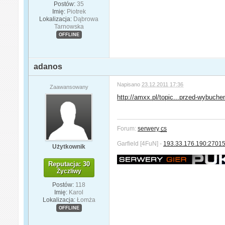
Postów:
35
Imię:
Piotrek
Lokalizacja:
Dąbrowa
Tarnowska
OFFLINE
adanos
Napisano
23.12.2011 17:36
Zaawansowany
http://amxx.pl/topic...przed-wybuche
Forum:
serwery
cs
Garfield [4FuN] -
193.33.176.190:2701
Użytkownik
Reputacja: 30
Życzliwy
Postów:
118
Imię:
Karol
Lokalizacja:
Łomża
OFFLINE