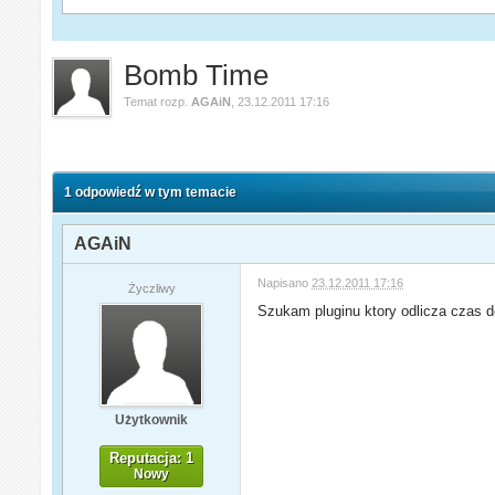
Bomb Time
Temat rozp.
AGAiN
,
23.12.2011 17:16
1 odpowiedź w tym temacie
AGAiN
Napisano
23.12.2011 17:16
Życzliwy
Szukam pluginu ktory odlicza czas 
Użytkownik
Reputacja: 1
Nowy