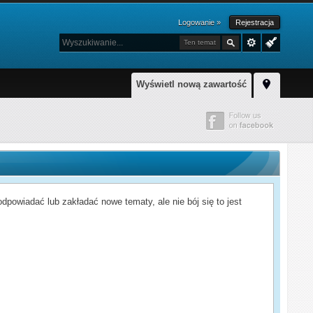
Logowanie »
Rejestracja
Ten temat
Wyświetl nową zawartość
powiadać lub zakładać nowe tematy, ale nie bój się to jest