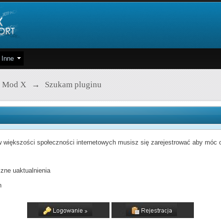
Inne
 Mod X
→
Szukam pluginu
 większości społeczności internetowych musisz się zarejestrować aby móc od
zne uaktualnienia
h