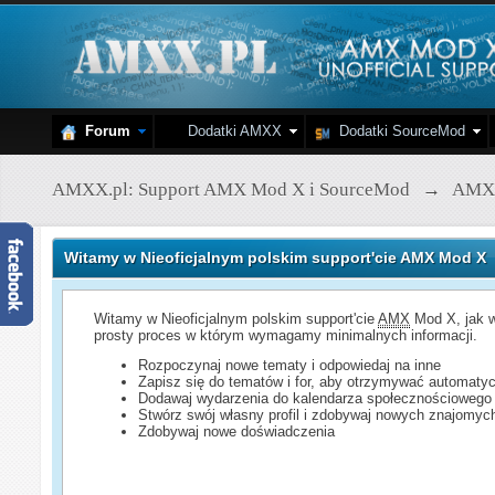
Forum
Dodatki AMXX
Dodatki SourceMod
AMXX.pl: Support AMX Mod X i SourceMod
→
AMX
Witamy w Nieoficjalnym polskim support'cie AMX Mod X
Witamy w Nieoficjalnym polskim support'cie
AMX
Mod X, jak w
prosty proces w którym wymagamy minimalnych informacji.
Rozpoczynaj nowe tematy i odpowiedaj na inne
Zapisz się do tematów i for, aby otrzymywać automatyc
Dodawaj wydarzenia do kalendarza społecznościowego
Stwórz swój własny profil i zdobywaj nowych znajomyc
Zdobywaj nowe doświadczenia