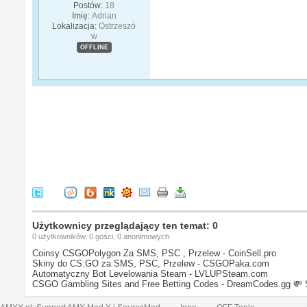
Postów:
18
Imię:
Adrian
Lokalizacja:
Ostrzeszó
w
OFFLINE
Użytkownicy przeglądający ten temat: 0
0 użytkowników, 0 gości, 0 anonimowych
Coinsy CSGOPolygon Za SMS, PSC , Przelew - CoinSell.pro
Skiny do CS:GO za SMS, PSC, Przelew - CSGOPaka.com
Automatyczny Bot Levelowania Steam - LVLUPSteam.com
CSGO Gambling Sites and Free Betting Codes - DreamCodes.gg
💸 