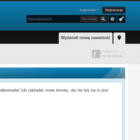
Logowanie »
Rejestracja
Ten temat
Wyświetl nową zawartość
powiadać lub zakładać nowe tematy, ale nie bój się to jest