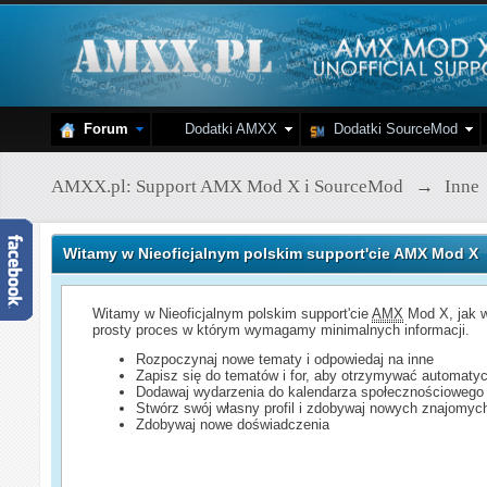
Forum
Dodatki AMXX
Dodatki SourceMod
AMXX.pl: Support AMX Mod X i SourceMod
→
Inne
Witamy w Nieoficjalnym polskim support'cie AMX Mod X
Witamy w Nieoficjalnym polskim support'cie
AMX
Mod X, jak w
prosty proces w którym wymagamy minimalnych informacji.
Rozpoczynaj nowe tematy i odpowiedaj na inne
Zapisz się do tematów i for, aby otrzymywać automatyc
Dodawaj wydarzenia do kalendarza społecznościowego
Stwórz swój własny profil i zdobywaj nowych znajomyc
Zdobywaj nowe doświadczenia