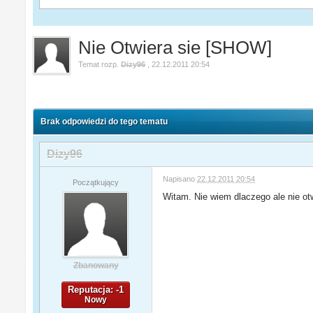
Nie Otwiera sie [SHOW]
Temat rozp.
Dizy96
,
22.12.2011 20:54
Brak odpowiedzi do tego tematu
Dizy96
Napisano
22.12.2011 20:54
Początkujący
Witam. Nie wiem dlaczego ale nie ot
Zbanowany
Reputacja: -1
Nowy