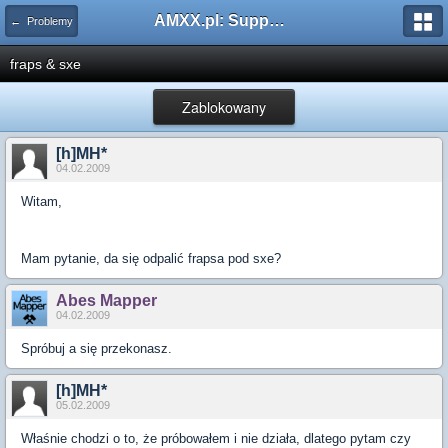
AMXX.pl: Support AMX Mod X i SourceMod
← Problemy
fraps & sxe
Zablokowany
[h]MH*
04.02.2009
Witam,
Mam pytanie, da się odpalić frapsa pod sxe?
Abes Mapper
04.02.2009
Spróbuj a się przekonasz.
[h]MH*
05.02.2009
Właśnie chodzi o to, że próbowałem i nie działa, dlatego pytam czy