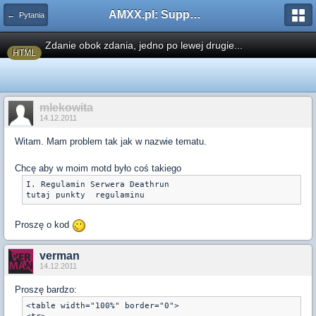
AMXX.pl: Support AMX Mod X i SourceMod
← Pytania
Zdanie obok zdania, jedno po lewej drugie...
HTML
mlekowita
14.12.2011
Witam. Mam problem tak jak w nazwie tematu.
Chcę aby w moim motd było coś takiego
I. Regulamin Serwera Deathrun					II. Zasady gry Deathrun

Proszę o kod
verman
14.12.2011
Proszę bardzo:
<table width="100%" border="0">
