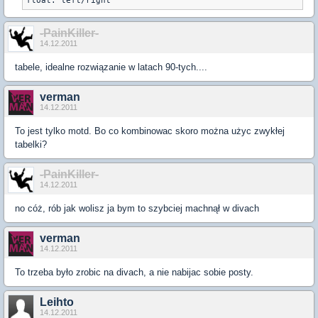
float: left/right
-PainKiller-
14.12.2011
tabele, idealne rozwiązanie w latach 90-tych....
verman
14.12.2011
To jest tylko motd. Bo co kombinowac skoro można użyc zwykłej
tabelki?
-PainKiller-
14.12.2011
no cóż, rób jak wolisz ja bym to szybciej machnął w divach
verman
14.12.2011
To trzeba było zrobic na divach, a nie nabijac sobie posty.
Leihto
14.12.2011