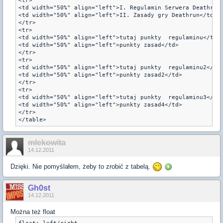
<tr>

<td width="50%" align="left">I. Regulamin Serwera Deathrun<
<td width="50%" align="left">II. Zasady gry Deathrun</td>

</tr>

<tr>

<td width="50%" align="left">tutaj punkty  regulaminu</td>

<td width="50%" align="left">punkty zasad</td>

</tr>

<tr>

<td width="50%" align="left">tutaj punkty  regulaminu2</td>
<td width="50%" align="left">punkty zasad2</td>

</tr>

<tr>

<td width="50%" align="left">tutaj punkty  regulaminu3</td>
<td width="50%" align="left">punkty zasad4</td>

</tr>

</table>
mlekowita
14.12.2011
Dzięki. Nie pomyślałem, żeby to zrobić z tabelą.
Gh0st
14.12.2011
Można też float