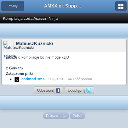
AMXX.pl: Support AMX Mod X i SourceMod
← Prośby o kompilacje pluginów / Problemy z kompilacją
Kompilacja coda Asassin Ninja
MateuszKuznicki
12.12.2011
proszę o kompilacje bo nie moge xDD
z Góry thx
Załączone pliki
codmod.sma
116,91 KB
46 Ilość pobrań
Udostępnij
Udostępnij
Pełna wersja
Polski