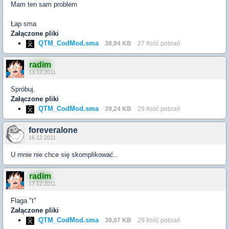
Mam ten sam problem
Łap sma
Załączone pliki
QTM_CodMod.sma
38,94 KB
27 Ilość pobrań
radim
13.12.2011
Spróbuj.
Załączone pliki
QTM_CodMod.sma
39,24 KB
29 Ilość pobrań
foreveralone
16.12.2011
U mnie nie chce się skomplikować..
radim
17.12.2011
Flaga "t"
Załączone pliki
QTM_CodMod.sma
39,07 KB
29 Ilość pobrań