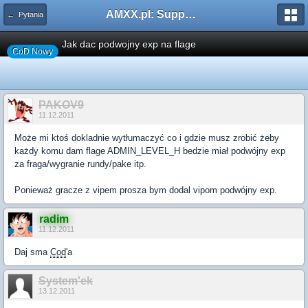
AMXX.pl: Support AMX Mod X i SourceMod
← Pytania
Jak dac podwojny exp na flage
CoD Nowy
PAKOV9
11.12.2011
Może mi ktoś dokladnie wytłumaczyć co i gdzie musz zrobić żeby
każdy komu dam flage ADMIN_LEVEL_H bedzie miał podwójny exp
za fraga/wygranie rundy/pake itp.
Ponieważ gracze z vipem prosza bym dodal vipom podwójny exp.
radim
11.12.2011
Daj sma
Cod
'a
System'ek
13.12.2011