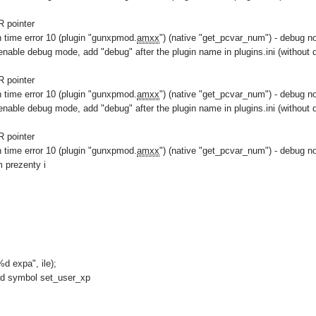
R pointer
n time error 10 (plugin "gunxpmod.
amxx
") (native "get_pcvar_num") - debug n
enable debug mode, add "debug" after the plugin name in plugins.ini (without 
R pointer
n time error 10 (plugin "gunxpmod.
amxx
") (native "get_pcvar_num") - debug n
enable debug mode, add "debug" after the plugin name in plugins.ini (without 
R pointer
n time error 10 (plugin "gunxpmod.
amxx
") (native "get_pcvar_num") - debug n
 prezenty i
%d expa", ile);
ded symbol set_user_xp