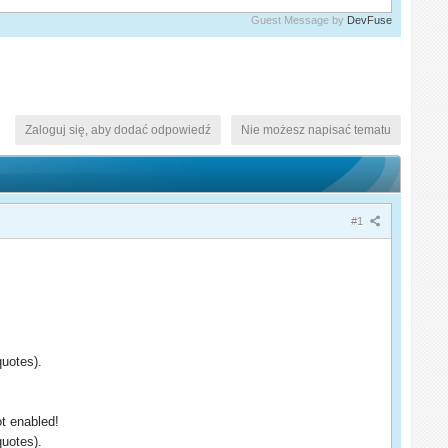
Guest Message by
DevFuse
Zaloguj się, aby dodać odpowiedź
Nie możesz napisać tematu
#1
quotes).
ot enabled!
quotes).