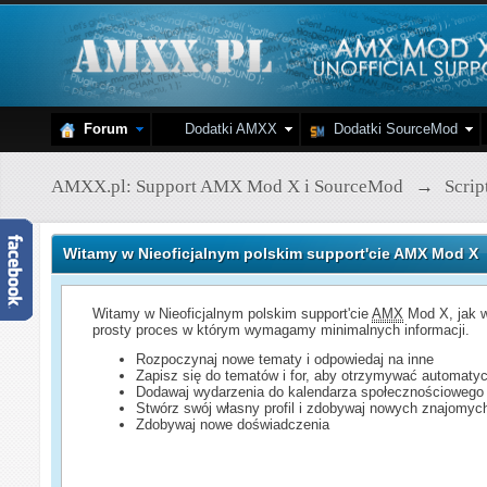
Forum
Dodatki AMXX
Dodatki SourceMod
AMXX.pl: Support AMX Mod X i SourceMod
→
Scri
Witamy w Nieoficjalnym polskim support'cie AMX Mod X
Witamy w Nieoficjalnym polskim support'cie
AMX
Mod X, jak w
prosty proces w którym wymagamy minimalnych informacji.
Rozpoczynaj nowe tematy i odpowiedaj na inne
Zapisz się do tematów i for, aby otrzymywać automatyc
Dodawaj wydarzenia do kalendarza społecznościowego
Stwórz swój własny profil i zdobywaj nowych znajomyc
Zdobywaj nowe doświadczenia