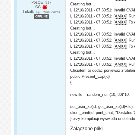
Postów:
317
Creating bot...
GG:
L 12/10/2011 - 07:30:51: Invalid CVA
Lokalizacja:
warszawa
L 12/10/2011 - 07:30:51: [
AMXX
] Ru
OFFLINE
L 12/10/2011 - 07:30:51: [
AMXX
] To 
Creating bot...
L 12/10/2011 - 07:30:52: Invalid CVA
L 12/10/2011 - 07:30:52: [
AMXX
] Ru
L 12/10/2011 - 07:30:52: [
AMXX
] To 
Creating bot...
L 12/10/2011 - 07:30:52: Invalid CVA
L 12/10/2011 - 07:30:52: [
AMXX
] Ru
Chciałem to dodać ponieważ zrobiłem
public Prezent_Exp(id)
{
new ile = random_num(10, 80)*10;
set_user_xp(id, get_user_xp(id)+ile);
client_print(id, print_chat, "Dostales 
} przy kompilacji wyswietla undefin
Załączone pliki