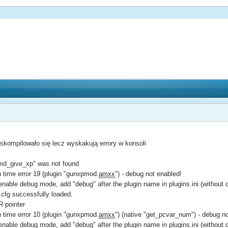
kompilowało się lecz wyskakują errory w konsoli
cmd_give_xp" was not found
n time error 19 (plugin "gunxpmod.
amxx
") - debug not enabled!
enable debug mode, add "debug" after the plugin name in plugins.ini (without 
fg successfully loaded.
R pointer
n time error 10 (plugin "gunxpmod.
amxx
") (native "get_pcvar_num") - debug n
enable debug mode, add "debug" after the plugin name in plugins.ini (without 