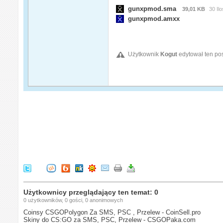
gunxpmod.sma
39,01 KB
30 Il
gunxpmod.amxx
Użytkownik
Kogut
edytował ten po
Użytkownicy przeglądający ten temat: 0
0 użytkowników, 0 gości, 0 anonimowych
Coinsy CSGOPolygon Za SMS, PSC , Przelew - CoinSell.pro
Skiny do CS:GO za SMS, PSC, Przelew - CSGOPaka.com