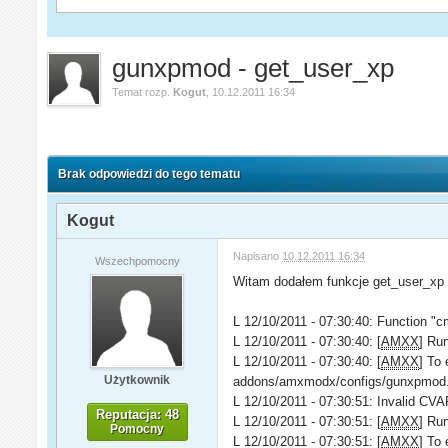
gunxpmod - get_user_xp
Temat rozp.
Kogut
,
10.12.2011 16:34
Brak odpowiedzi do tego tematu
Kogut
Napisano
10.12.2011 16:34
Wszechpomocny
Witam dodałem funkcje get_user_xp s
L 12/10/2011 - 07:30:40: Function "
L 12/10/2011 - 07:30:40: [
AMXX
] Ru
L 12/10/2011 - 07:30:40: [
AMXX
] To 
Użytkownik
addons/amxmodx/configs/gunxpmod.c
L 12/10/2011 - 07:30:51: Invalid CVA
Reputacja: 48
L 12/10/2011 - 07:30:51: [
AMXX
] Ru
Pomocny
L 12/10/2011 - 07:30:51: [
AMXX
] To 