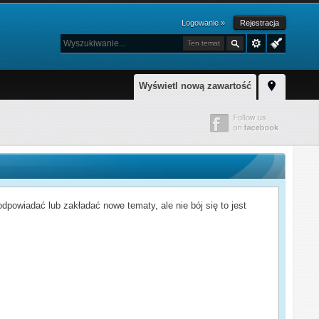
Logowanie »
Rejestracja
Ten temat
Wyświetl nową zawartość
powiadać lub zakładać nowe tematy, ale nie bój się to jest