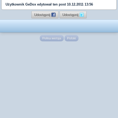
Użytkownik
GeDox
edytował ten post 10.12.2011 13:56
Udostępnij
Udostępnij
Pełna wersja
Polski