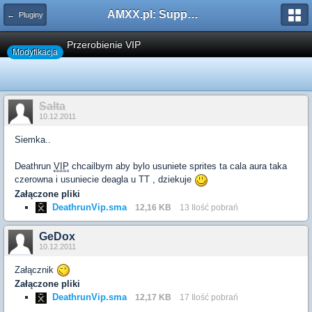
AMXX.pl: Support AMX Mod X i SourceMod
← Pluginy
Przerobienie VIP
Modyfikacja
Salta
10.12.2011
Siemka..
Deathrun
VIP
chcailbym aby bylo usuniete sprites ta cala aura taka
czerowna i usuniecie deagla u TT , dziekuje
Załączone pliki
DeathrunVip.sma
12,16 KB
13 Ilość pobrań
GeDox
10.12.2011
Załącznik
Załączone pliki
DeathrunVip.sma
12,17 KB
17 Ilość pobrań