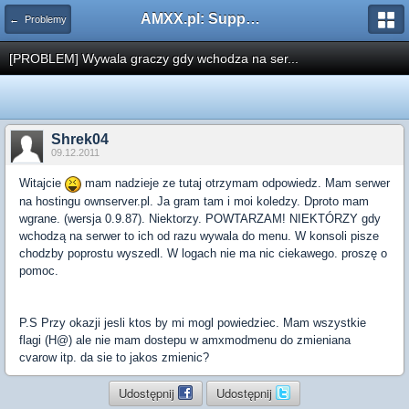
AMXX.pl: Support AMX Mod X i SourceMod
← Problemy
[PROBLEM] Wywala graczy gdy wchodza na ser...
Shrek04
09.12.2011
Witajcie
mam nadzieje ze tutaj otrzymam odpowiedz. Mam serwer
na hostingu ownserver.pl. Ja gram tam i moi koledzy. Dproto mam
wgrane. (wersja 0.9.87). Niektorzy. POWTARZAM! NIEKTÓRZY gdy
wchodzą na serwer to ich od razu wywala do menu. W konsoli pisze
chodzby poprostu wyszedl. W logach nie ma nic ciekawego. proszę o
pomoc.
P.S Przy okazji jesli ktos by mi mogl powiedziec. Mam wszystkie
flagi (H@) ale nie mam dostepu w amxmodmenu do zmieniana
cvarow itp. da sie to jakos zmienic?
Udostępnij
Udostępnij