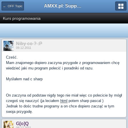
AMXX.pl: Support AMX Mod X i SourceMod
← OFF Topic
Kurs programowania
Niby co ? :P
09.12.2011
Cześć.
Mam znajomego dopiero zaczyna przygode z programowaniem chcę
wiedzieć jaki mu program polecić i poradniki od razu.
Myślałem nad c sharp
On zaczyna od podstaw nigdy tego nie miał więc co polecicie by mógł
czegoś się nauczyć (ja leciałem
html
potem sharp pascal )
Jednak to dośc trudne programy a on chce dopiero zacząć w tym
swoja przygodę.
G[o]Q
09.12.2011