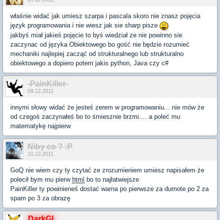
właśnie widać jak umiesz szarpa i pascala skoro nie znasz pojęcia
język programowania i nie wiesz jak sie sharp pisze
jakbyś miał jakieś pojęcie to byś wiedział ze nie powinno sie
zaczynac od języka Obiektowego bo gość nie będzie rozumieć
mechaniki najlepiej zacząć od strukturalnego lub strukturalno
obiektowego a dopiero potem jakis python, Java czy c#
-PainKiller-
09.12.2011
innymi słowy widać że jesteś zerem w programowaniu... nie mów że
od czegoś zaczynałeś bo to śmiesznie brzmi.... a poleć mu
matematykę najpierw
Niby co ? :P
10.12.2011
GoQ nie wiem czy ty czytać ze zrozumieniem umiesz napisałem że
polecił bym mu pierw
html
bo to najłatwiejsze
PainKiller ty powinieneś dostać warna po pierwsze za durnote po 2 za
spam po 3 za obrazę
DarkGL