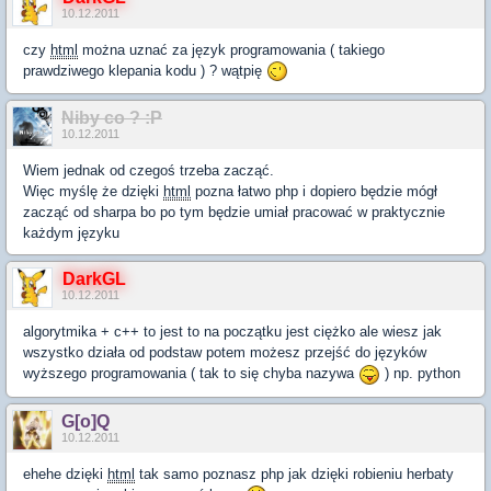
10.12.2011
czy
html
można uznać za język programowania ( takiego
prawdziwego klepania kodu ) ? wątpię
Niby co ? :P
10.12.2011
Wiem jednak od czegoś trzeba zacząć.
Więc myślę że dzięki
html
pozna łatwo php i dopiero będzie mógł
zacząć od sharpa bo po tym będzie umiał pracować w praktycznie
każdym języku
DarkGL
10.12.2011
algorytmika + c++ to jest to na początku jest ciężko ale wiesz jak
wszystko działa od podstaw potem możesz przejść do języków
wyższego programowania ( tak to się chyba nazywa
) np. python
G[o]Q
10.12.2011
ehehe dzięki
html
tak samo poznasz php jak dzięki robieniu herbaty