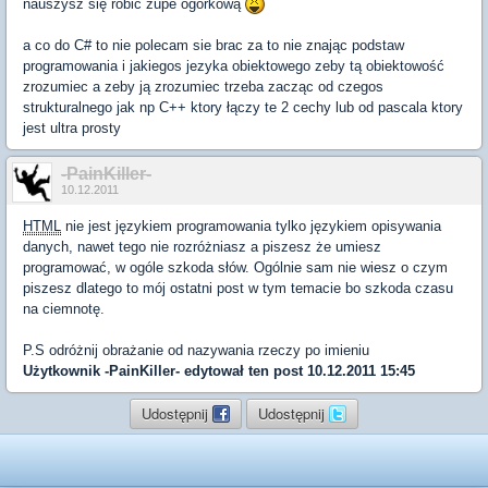
nauszysz się robic zupe ogórkową
a co do C# to nie polecam sie brac za to nie znając podstaw
programowania i jakiegos jezyka obiektowego zeby tą obiektowość
zrozumiec a zeby ją zrozumiec trzeba zacząc od czegos
strukturalnego jak np C++ ktory łączy te 2 cechy lub od pascala ktory
jest ultra prosty
-PainKiller-
10.12.2011
HTML
nie jest językiem programowania tylko językiem opisywania
danych, nawet tego nie rozróżniasz a piszesz że umiesz
programować, w ogóle szkoda słów. Ogólnie sam nie wiesz o czym
piszesz dlatego to mój ostatni post w tym temacie bo szkoda czasu
na ciemnotę.
P.S odróżnij obrażanie od nazywania rzeczy po imieniu
Użytkownik
-PainKiller-
edytował ten post 10.12.2011 15:45
Udostępnij
Udostępnij