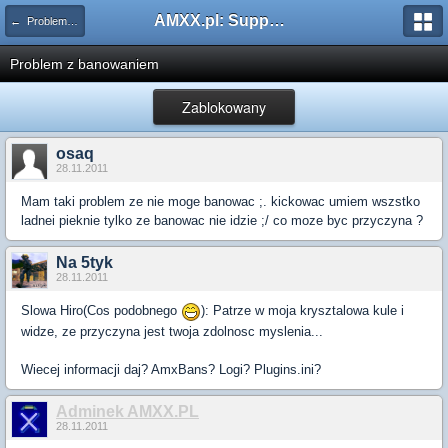
AMXX.pl: Support AMX Mod X i SourceMod
← Problemy z pluginami
Problem z banowaniem
Zablokowany
osaq
28.11.2011
Mam taki problem ze nie moge banowac ;. kickowac umiem wszstko
ladnei pieknie tylko ze banowac nie idzie ;/ co moze byc przyczyna ?
Na 5tyk
28.11.2011
Slowa Hiro(Cos podobnego
): Patrze w moja krysztalowa kule i
widze, ze przyczyna jest twoja zdolnosc myslenia...
Wiecej informacji daj? AmxBans? Logi? Plugins.ini?
Adminek AMXX.PL
28.11.2011