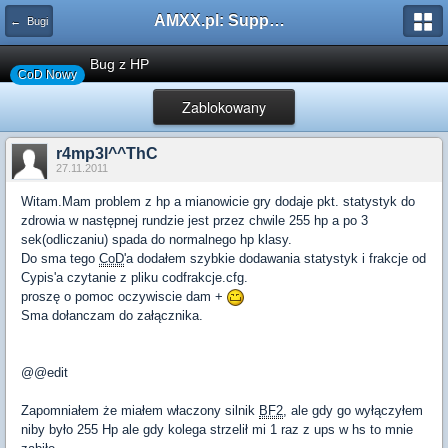
AMXX.pl: Support AMX Mod X i SourceMod
← Bugi
Bug z HP
CoD Nowy
Zablokowany
r4mp3l^^ThC
27.11.2011
Witam.Mam problem z hp a mianowicie gry dodaje pkt. statystyk do
zdrowia w następnej rundzie jest przez chwile 255 hp a po 3
sek(odliczaniu) spada do normalnego hp klasy.
Do sma tego
CoD
'a dodałem szybkie dodawania statystyk i frakcje od
Cypis'a czytanie z pliku codfrakcje.cfg.
proszę o pomoc oczywiscie dam +
Sma dołanczam do załącznika.
@@edit
Zapomniałem że miałem właczony silnik
BF2
, ale gdy go wyłączyłem
niby było 255 Hp ale gdy kolega strzelił mi 1 raz z ups w hs to mnie