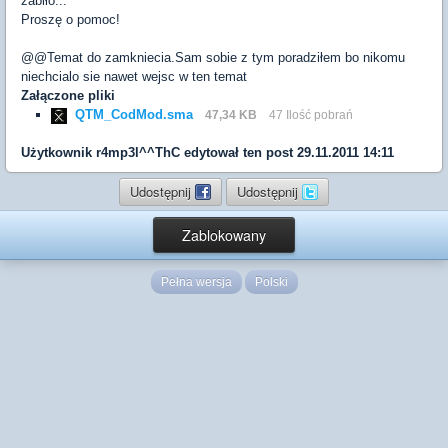
zabiło...
Proszę o pomoc!
@@Temat do zamkniecia.Sam sobie z tym poradziłem bo nikomu
niechcialo sie nawet wejsc w ten temat
Załączone pliki
QTM_CodMod.sma
47,34 KB
47 Ilość pobrań
Użytkownik
r4mp3l^^ThC
edytował ten post 29.11.2011 14:11
Udostępnij
Udostępnij
Zablokowany
Pełna wersja
Polski