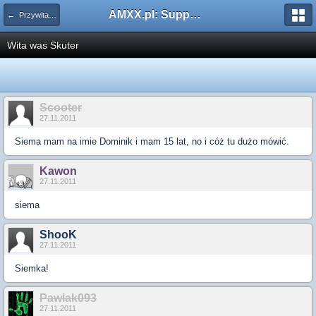
AMXX.pl: Support AMX Mod X i SourceMod
← Przywitaj się
Wita was Skuter
Scooter
27.11.2011
Siema mam na imie Dominik i mam 15 lat, no i cóż tu dużo mówić.
Kawon
27.11.2011
siema
ShooK
27.11.2011
Siemka!
Pawlak093
27.11.2011