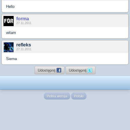
Hello
forma
27.11.2011
witam
refleks
27.11.2011
Siema
Udostępnij
Udostępnij
Pełna wersja
Polski