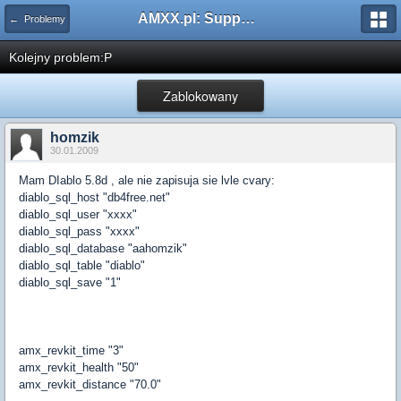
AMXX.pl: Support AMX Mod X i SourceMod
← Problemy
Kolejny problem:P
Zablokowany
homzik
30.01.2009
Mam DIablo 5.8d , ale nie zapisuja sie lvle cvary:
diablo_sql_host "db4free.net"
diablo_sql_user "xxxx"
diablo_sql_pass "xxxx"
diablo_sql_database "aahomzik"
diablo_sql_table "diablo"
diablo_sql_save "1"
amx_revkit_time "3"
amx_revkit_health "50"
amx_revkit_distance "70.0"