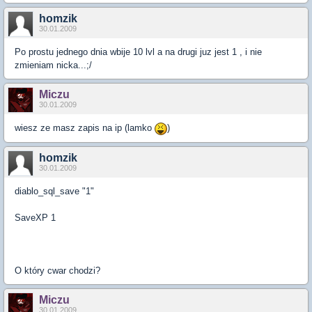
homzik
30.01.2009
Po prostu jednego dnia wbije 10 lvl a na drugi juz jest 1 , i nie
zmieniam nicka...;/
Miczu
30.01.2009
wiesz ze masz zapis na ip (lamko
)
homzik
30.01.2009
diablo_sql_save "1"
SaveXP 1
O który cwar chodzi?
Miczu
30.01.2009