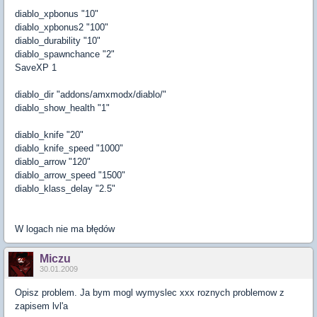
diablo_xpbonus "10"
diablo_xpbonus2 "100"
diablo_durability "10"
diablo_spawnchance "2"
SaveXP 1
diablo_dir "addons/amxmodx/diablo/"
diablo_show_health "1"
diablo_knife "20"
diablo_knife_speed "1000"
diablo_arrow "120"
diablo_arrow_speed "1500"
diablo_klass_delay "2.5"
W logach nie ma błędów
Miczu
30.01.2009
Opisz problem. Ja bym mogl wymyslec xxx roznych problemow z
zapisem lvl'a