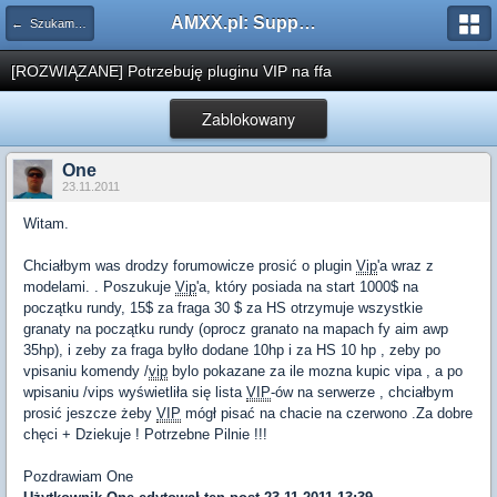
AMXX.pl: Support AMX Mod X i SourceMod
← Szukam pluginu
[ROZWIĄZANE] Potrzebuję pluginu VIP na ffa
Zablokowany
One
23.11.2011
Witam.
Chciałbym was drodzy forumowicze prosić o plugin
Vip
'a wraz z
modelami. . Poszukuje
Vip
'a, który posiada na start 1000$ na
początku rundy, 15$ za fraga 30 $ za HS otrzymuje wszystkie
granaty na początku rundy (oprocz granato na mapach fy aim awp
35hp), i zeby za fraga bylło dodane 10hp i za HS 10 hp , zeby po
vpisaniu komendy /
vip
bylo pokazane za ile mozna kupic vipa , a po
wpisaniu /vips wyświetliła się lista
VIP
-ów na serwerze , chciałbym
prosić jeszcze żeby
VIP
mógł pisać na chacie na czerwono .Za dobre
chęci + Dziekuje ! Potrzebne Pilnie !!!
Pozdrawiam One