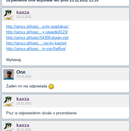
Użytkownik
One
edytował ten post 23.11.2011 13:39
kasza
23.11.2011
http://amxx.pl/topic...p-by-spartakus/
http://amxx.pl/topic...y-speedkill123/
http://amxx.pl/topic/54358-plugin-vip/
http://amxx.pl/topic...-vip-by-kaster/
http://amxx.pl/topic...ty-vip-ffa4fun/
Wybieraj.
One
23.11.2011
Żaden mi nie odpowiada
kasza
23.11.2011
Pisz w odpowiednim dziale o przerobienie.
kasza
23.11.2011