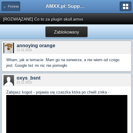
AMXX.pl: Support AMX Mod X i SourceMod
← Pytania
[ROZWIĄZANE] Co to za plugin skull.amxx
Zablokowany
annoying orange
21.11.2011
Witam, jak w temacie. Mam go na serwerze, a nie wiem od czego
jest. Google też mi nic nie pomogło
oxys_bsnt
21.11.2011
Zabijasz kogoś - pojawia się czaszka która po chwili znika -