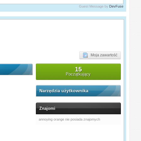
Guest Message by
DevFuse
Moja zawartość
15
Początkujący
Narzędzia użytkownika
Znajomi
annoying orange nie posiada znajomych