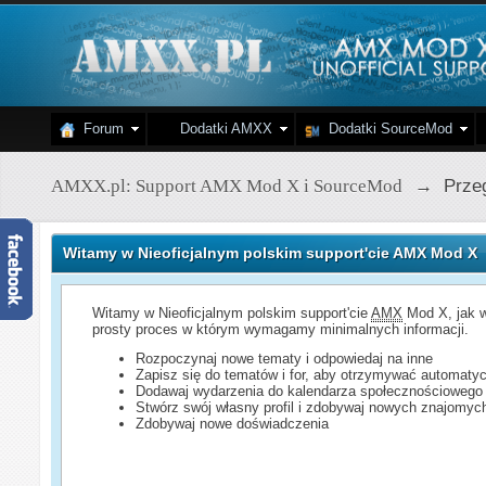
Forum
Dodatki AMXX
Dodatki SourceMod
AMXX.pl: Support AMX Mod X i SourceMod
→
Przeg
Witamy w Nieoficjalnym polskim support'cie AMX Mod X
Witamy w Nieoficjalnym polskim support'cie
AMX
Mod X, jak w
prosty proces w którym wymagamy minimalnych informacji.
Rozpoczynaj nowe tematy i odpowiedaj na inne
Zapisz się do tematów i for, aby otrzymywać automatyc
Dodawaj wydarzenia do kalendarza społecznościowego
Stwórz swój własny profil i zdobywaj nowych znajomyc
Zdobywaj nowe doświadczenia