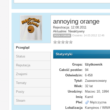
annoying orange
Rejestracja: 12.08.2011
Aktualnie: Nieaktywny
Ostatnio: 14.03.2012 12:46
POZA FORUM
Przegląd
Statystyki
Status
Grupa:
Użytkownik
Reputacja
Całość postów:
94
Znajomi
Odwiedzin:
6 458
Tytuł:
Zaawansowany
Tematy
Wiek:
32 lat
Urodziny:
Marzec 10, 1994
Posty
Imię
Kamil
Steam
Płeć
Mężczyzna
Lokalizacja
Kampinos / WWA