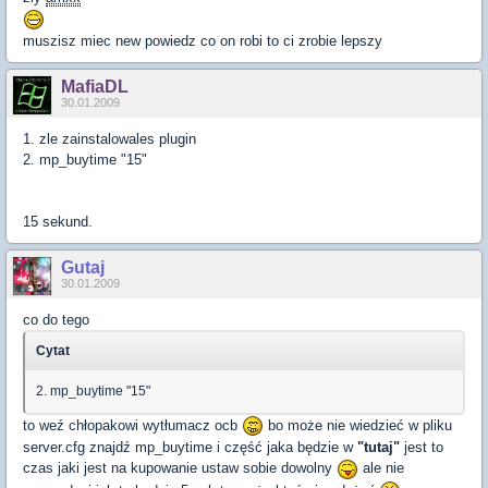
muszisz miec new powiedz co on robi to ci zrobie lepszy
MafiaDL
30.01.2009
1. zle zainstalowales plugin
2. mp_buytime "15"
15 sekund.
Gutaj
30.01.2009
co do tego
Cytat
2. mp_buytime "15"
to weź chłopakowi wytłumacz ocb
bo może nie wiedzieć w pliku
server.cfg znajdź mp_buytime i część jaka będzie w
"tutaj"
jest to
czas jaki jest na kupowanie ustaw sobie dowolny
ale nie