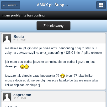
AMXX.pl: Support AMX Mod X i SourceMod
← Problemy z pluginami
mam problem z ban confing
Zablokowany
Beciu
29.01.2009
nie dziala mi plugin testuje pisze amx_banconfing tutaj to status i 0
zeby na zawsze czyli np amx_banconfing 4123 0 i nic ;/ tylko unknow
jak mam cos podac jeszcze to napiszcie co podac i gdzie to jest
dziekuje ;]
jeszcze jak skrocic czas kupowania ??
broni ?? jaka linijke
musze dopisac do server.cfg i jeszcze latarke bo tez nie mam jaka
linijke dopisac dziekuje ;]
csprzemo
30.01.2009
zły
amxx