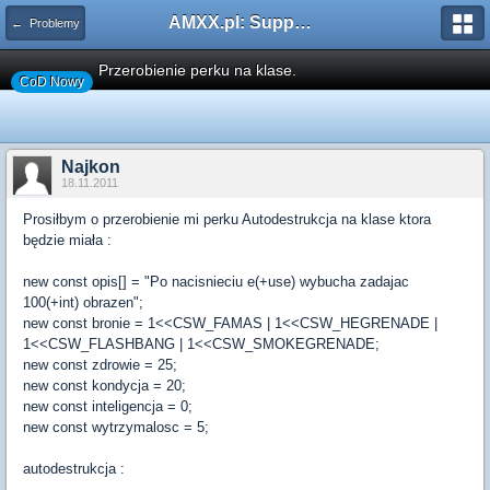
AMXX.pl: Support AMX Mod X i SourceMod
← Problemy
Przerobienie perku na klase.
CoD Nowy
Najkon
18.11.2011
Prosiłbym o przerobienie mi perku Autodestrukcja na klase ktora
będzie miała :
new const opis[] = "Po nacisnieciu e(+use) wybucha zadajac
100(+int) obrazen";
new const bronie = 1<<CSW_FAMAS | 1<<CSW_HEGRENADE |
1<<CSW_FLASHBANG | 1<<CSW_SMOKEGRENADE;
new const zdrowie = 25;
new const kondycja = 20;
new const inteligencja = 0;
new const wytrzymalosc = 5;
autodestrukcja :