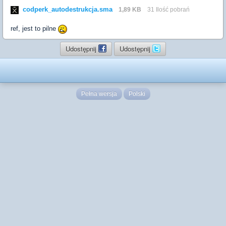
codperk_autodestrukcja.sma
1,89 KB
31 Ilość pobrań
ref, jest to pilne
Udostępnij
Udostępnij
Pełna wersja
Polski