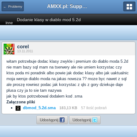
AMXX.pl: Support AMX Mod X i SourceMod
← Problemy
Dodanie klasy w diablo mod 5.2d
Inne
corel
13.11.2011
witam potrzebuje dodac klasy zwykle i premium do diablo moda 5.2d
nie mam bazy sql mam na tserwery ale nie umiem korzystac czy
ktos poda mi poradnik albo powie jak dodac klasy albo jak uaktualnic
moja wersje diablo moda na jakas nowsza ?? moze byc nawet z sql
ale proszę rowniez podac jak korzystac z qls z gory dziekuje daje
plusa czy ja to sie tam nazywa
jak by ktos potrzebowal dodalem kod .sma
Załączone pliki
dbmod_5.2d.sma
183,13 KB
57 Ilość pobrań
Udostępnij
Udostępnij