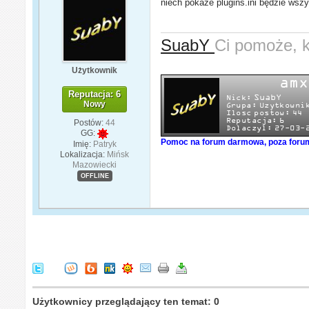
niech pokaże plugins.ini będzie wszy
SuabY
Ci pomoże, 
Użytkownik
Reputacja: 6
Nowy
Postów:
44
GG:
Pomoc na forum darmowa, poza forum
Imię:
Patryk
Lokalizacja:
Mińsk
Mazowiecki
OFFLINE
Użytkownicy przeglądający ten temat: 0