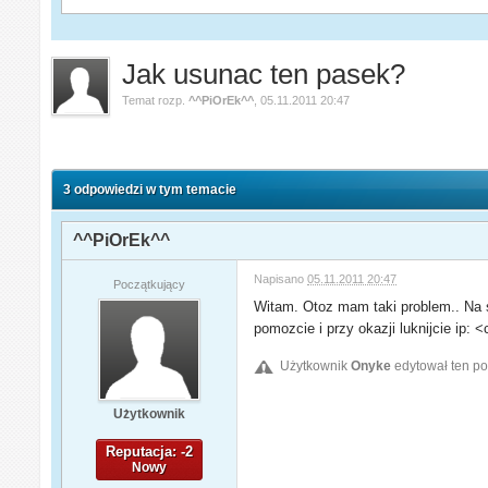
Jak usunac ten pasek?
Temat rozp.
^^PiOrEk^^
,
05.11.2011 20:47
3 odpowiedzi w tym temacie
^^PiOrEk^^
Napisano
05.11.2011 20:47
Początkujący
Witam. Otoz mam taki problem.. Na 
pomozcie i przy okazji luknijcie ip: 
Użytkownik
Onyke
edytował ten po
Użytkownik
Reputacja: -2
Nowy