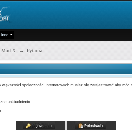
Inne
 Mod X
→
Pytania
 większości społeczności internetowych musisz się zarejestrować aby móc od
zne uaktualnienia
h