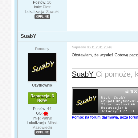
Postów:
10
Imię:
Piotr
Lokalizacja:
Suwałki
OFFLINE
SuabY
Napisano
06.11.2011 20:46
Pomocny
Obstawiam, że wgrałeś Gotową paczk
SuabY
Ci pomoże, 
Użytkownik
Reputacja: 6
Nowy
Postów:
44
GG:
Pomoc na forum darmowa, poza forum
Imię:
Patryk
Lokalizacja:
Mińsk
Mazowiecki
OFFLINE