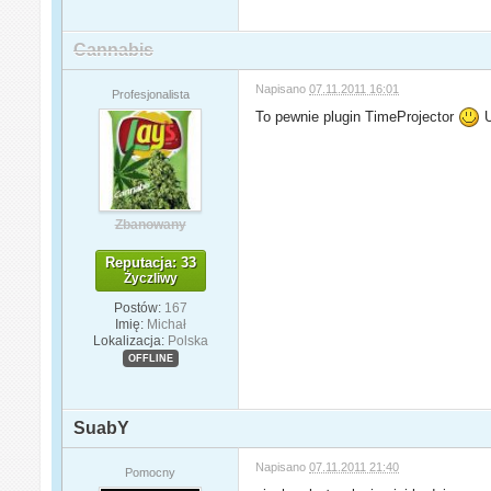
Cannabis
Napisano
07.11.2011 16:01
Profesjonalista
To pewnie plugin TimeProjector
U
Zbanowany
Reputacja: 33
Życzliwy
Postów:
167
Imię:
Michał
Lokalizacja:
Polska
OFFLINE
SuabY
Napisano
07.11.2011 21:40
Pomocny