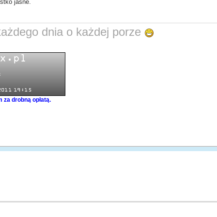
stko jasne.
każdego dnia o każdej porze
 za drobną opłatą.