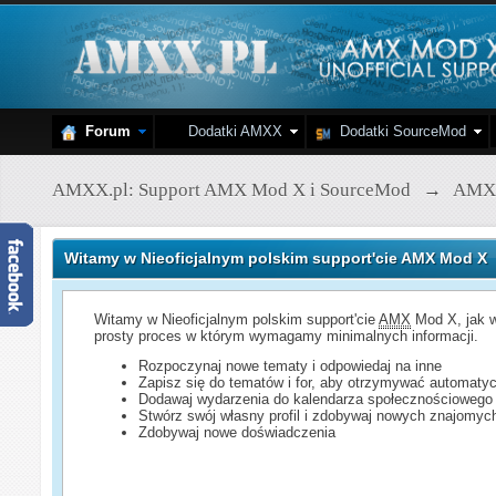
Forum
Dodatki AMXX
Dodatki SourceMod
AMXX.pl: Support AMX Mod X i SourceMod
→
AMX
Witamy w Nieoficjalnym polskim support'cie AMX Mod X
Witamy w Nieoficjalnym polskim support'cie
AMX
Mod X, jak w
prosty proces w którym wymagamy minimalnych informacji.
Rozpoczynaj nowe tematy i odpowiedaj na inne
Zapisz się do tematów i for, aby otrzymywać automatyc
Dodawaj wydarzenia do kalendarza społecznościowego
Stwórz swój własny profil i zdobywaj nowych znajomyc
Zdobywaj nowe doświadczenia