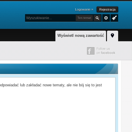
Logowanie »
Rejestracja
Ten temat
Wyświetl nową zawartość
powiadać lub zakładać nowe tematy, ale nie bój się to jest