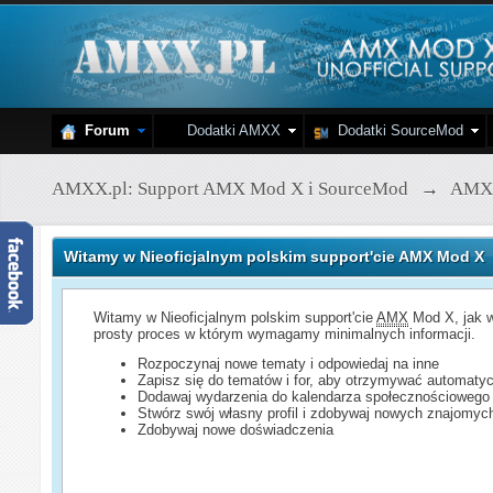
Forum
Dodatki AMXX
Dodatki SourceMod
AMXX.pl: Support AMX Mod X i SourceMod
→
AMX
Witamy w Nieoficjalnym polskim support'cie AMX Mod X
Witamy w Nieoficjalnym polskim support'cie
AMX
Mod X, jak w
prosty proces w którym wymagamy minimalnych informacji.
Rozpoczynaj nowe tematy i odpowiedaj na inne
Zapisz się do tematów i for, aby otrzymywać automatyc
Dodawaj wydarzenia do kalendarza społecznościowego
Stwórz swój własny profil i zdobywaj nowych znajomyc
Zdobywaj nowe doświadczenia