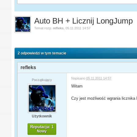
Auto BH + Licznij LongJump
Temat rozp.
refleks
,
05.11.2011 14:57
2 odpowiedzi w tym temacie
refleks
Napisano
05.11.2011 14:57
Początkujący
Witam
Czy jest możliwość wgrania licznika
Użytkownik
Reputacja: 1
Nowy