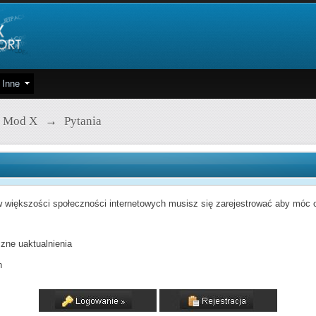
Inne
 Mod X
→
Pytania
 większości społeczności internetowych musisz się zarejestrować aby móc od
zne uaktualnienia
h