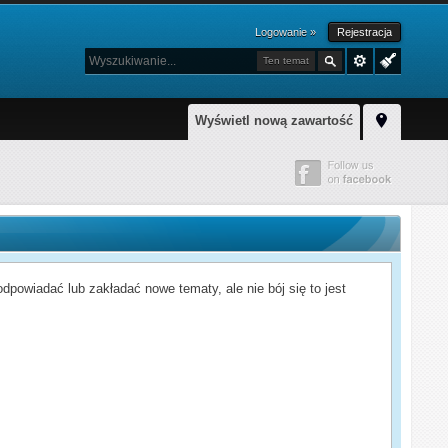
Logowanie »
Rejestracja
Ten temat
Wyświetl nową zawartość
powiadać lub zakładać nowe tematy, ale nie bój się to jest