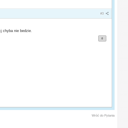
#3
cj chyba nie bedzie.
0
Wróć do Pytania