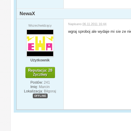
NewaX
Napisano
06.11.2011 16:44
Wszechwidzący
wgraj sproboj ale wydaje mi sie ze ni
Użytkownik
Reputacja: 28
Życzliwy
Postów:
241
Imię:
Marcin
Lokalizacja:
Biłgoraj
OFFLINE