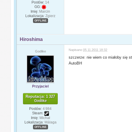
Postów:
14
GG:
Imię:
Marcin
Lokalizacja:
Zgierz
OFFLINE
Hiroshima
Napisano
05.11.2011 18:32
Godlike
szczerze: nie wiem co miałoby się st
AutoBH
Przyjaciel
Reputacja: 1 327
Godlike
Postów:
4 984
Steam:
Imię:
Michał
Lokalizacja:
Málaga
OFFLINE