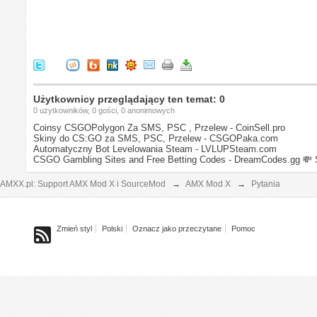
Użytkownicy przeglądający ten temat: 0
0 użytkowników, 0 gości, 0 anonimowych
Coinsy CSGOPolygon Za SMS, PSC , Przelew - CoinSell.pro
Skiny do CS:GO za SMS, PSC, Przelew - CSGOPaka.com
Automatyczny Bot Levelowania Steam - LVLUPSteam.com
CSGO Gambling Sites and Free Betting Codes - DreamCodes.gg
💸 
AMXX.pl: Support AMX Mod X i SourceMod
→
AMX Mod X
→
Pytania
Zmień styl
Polski
Oznacz jako przeczytane
Pomoc