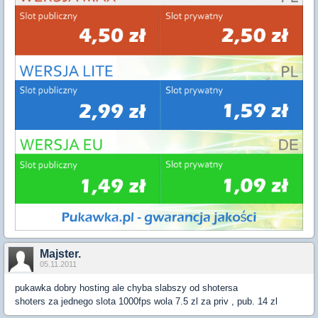
Majster.
05.11.2011
pukawka dobry hosting ale chyba slabszy od shotersa
shoters za jednego slota 1000fps wola 7.5 zl za priv , pub. 14 zl