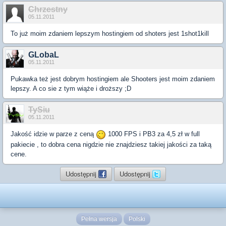
Chrzestny
05.11.2011
To już moim zdaniem lepszym hostingiem od shoters jest 1shot1kill
GLobaL
05.11.2011
Pukawka też jest dobrym hostingiem ale Shooters jest moim zdaniem
lepszy. A co sie z tym wiąże i droższy ;D
TySiu
05.11.2011
Jakość idzie w parze z ceną
1000 FPS i PB3 za 4,5 zł w full
pakiecie , to dobra cena nigdzie nie znajdziesz takiej jakości za taką
cene.
Udostępnij
Udostępnij
Pełna wersja
Polski