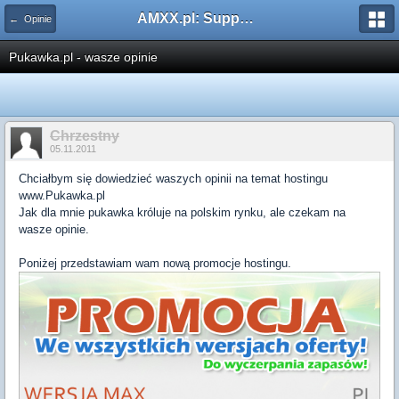
AMXX.pl: Support AMX Mod X i SourceMod
← Opinie
Pukawka.pl - wasze opinie
Chrzestny
05.11.2011
Chciałbym się dowiedzieć waszych opinii na temat hostingu
www.Pukawka.pl
Jak dla mnie pukawka króluje na polskim rynku, ale czekam na
wasze opinie.
Poniżej przedstawiam wam nową promocje hostingu.