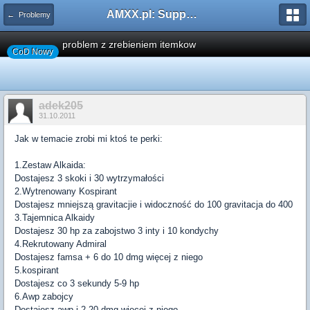
AMXX.pl: Support AMX Mod X i SourceMod
← Problemy
problem z zrebieniem itemkow
CoD Nowy
adek205
31.10.2011
Jak w temacie zrobi mi ktoś te perki:
1.Zestaw Alkaida:
Dostajesz 3 skoki i 30 wytrzymałości
2.Wytrenowany Kospirant
Dostajesz mniejszą gravitacjie i widoczność do 100 gravitacja do 400
3.Tajemnica Alkaidy
Dostajesz 30 hp za zabojstwo 3 inty i 10 kondychy
4.Rekrutowany Admiral
Dostajesz famsa + 6 do 10 dmg więcej z niego
5.kospirant
Dostajesz co 3 sekundy 5-9 hp
6.Awp zabojcy
Dostajesz awp i 2-20 dmg wiecej z niego