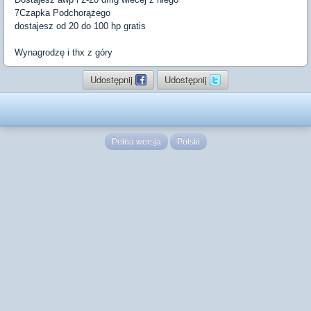
7Czapka Podchorążego
dostajesz od 20 do 100 hp gratis
Wynagrodzę i thx z góry
Udostępnij
Udostępnij
Pełna wersja
Polski