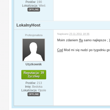
Postów:
190
Lokalizacja:
Wieś
OFFLINE
LokalnyHost
Napisano
23.11.2011 18:36
Profesjonalista
Moim zdaniem
ffa
samo najlepsze ; )
Cod
Mod mi się nudzi po tygodniu gra
Użytkownik
Reputacja: 39
Życzliwy
Postów:
213
Imię:
Bedoka
Lokalizacja:
Opole
OFFLINE