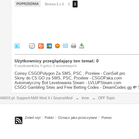
POPRZEDNIA
Strona 2 z 2
1
2
Użytkownicy przeglądający ten temat: 0
0 użytkowników, 0 gości, 0 anonimowych
Coinsy CSGOPolygon Za SMS, PSC , Przelew - CoinSell.pro
Skiny do CS:GO za SMS, PSC, Przelew - CSGOPaka.com
Automatyczny Bot Levelowania Steam - LVLUPSteam.com
CSGO Gambling Sites and Free Betting Codes - DreamCodes.gg
💸 
AMXX.pl: Support AMX Mod X i SourceMod
→
Inne
→
OFF Topic
Zmień styl
Polski
Oznacz jako przeczytane
Pomoc