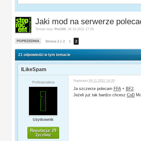
Jaki mod na serwerze polecac
Temat rozp.
Pro100
,
30.10.2011 17:26
POPRZEDNIA
Strona 2 z 2
1
2
21 odpowiedzi w tym temacie
ILikeSpam
Napisano
04.11.2011 14:28
Profesjonalista
Ja szczerze polecam
FFA
+
BF2
.
Jeżeli już tak bardzo chcesz
CoD
Mod
Użytkownik
Reputacja: 29
Życzliwy