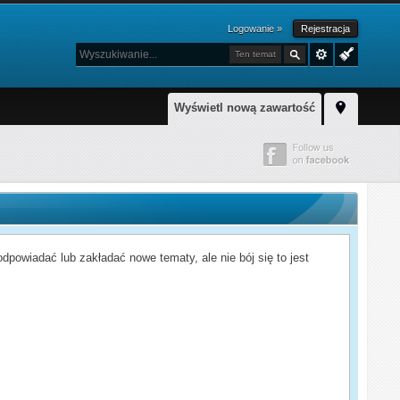
Logowanie »
Rejestracja
Ten temat
Wyświetl nową zawartość
powiadać lub zakładać nowe tematy, ale nie bój się to jest