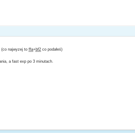
 (co najwyzej to
ffa
+
bf2
co podałeś)
nia, a fast exp po 3 minutach.